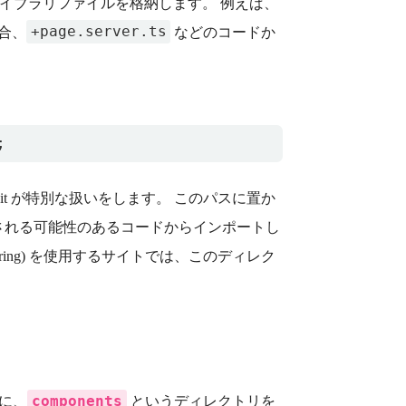
イブラリファイルを格納します。 例えば、
+page.server.ts
合、
などのコードか
;
it が特別な扱いをします。 このパスに置か
される可能性のあるコードからインポートし
Rendering) を使用するサイトでは、このディレク
components
めに、
というディレクトリを