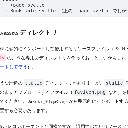
 ├ +page.svelte

lib/assets ディレクトリ
時に静的にインポートして使用するリソースファイル（JSON
ts
のような専用のディレクトリを作っておくとよいかもしれ
ートして使う
）。
static
static
ような用途の
ディレクトリがありますが、
favicon.png
のままアップロードするファイル（
など）を
ください。 JavaScript/TypeScript から明示的にインポ
置する必要があります。
Svelte コンポーネントと同様ですが、汎用性のないリソー