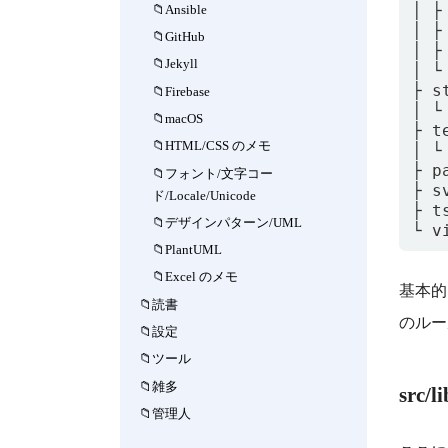
│ ├
Ansible
│ ├
GitHub
│ ├
Jekyll
│ └
├ s
Firebase
│ └
macOS
├ te
HTML/CSS のメモ
│ └
├ p
フォント/文字コー
├ s
ド/Locale/Unicode
├ t
デザインパターン/UML
PlantUML
Excel のメモ
基本的
読書
のルー
設定
ツール
雑多
src/
管理人