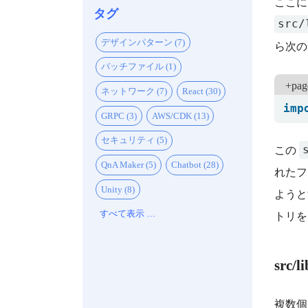
ここに
タグ
src/
デザインパターン (7)
ら次の
バッチファイル (1)
+page
ネットワーク (7)
React (30)
imp
GRPC (3)
AWS/CDK (13)
セキュリティ (5)
この
QnA Maker (5)
Chatbot (28)
れたフ
Unity (8)
ようとす
すべて表示 …
トリを
src
複数個