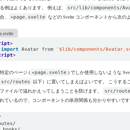
src/lib/components/Av
る例はよくあります。 例えば、
+page.svelte
合、
などの Svelte コンポーネントから
e.svelte
ript
>
import
Avatar
from
'$lib/components/Avatar.s
cript
>
+page.svelte
特定のページ (
) でしか使用しないような Sv
src/routes
以下）に置いてしまえばよいです。 こうする
src/rout
ファイルで溢れかえってしまうことを防げます。
れているので、コンポーネントの依存関係も分かりやすいです


outes/

 books/
