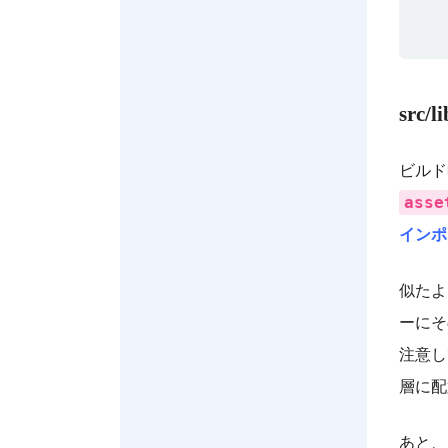
　 　
src/
ビルド
asse
インポ
似た
ーにそ
注意して
層に配
あと、