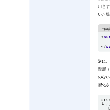
用意す
いた場
+pag
<
sc
</
s
逆に、
階層（
のない
層化さ
src/
└ r
　 └