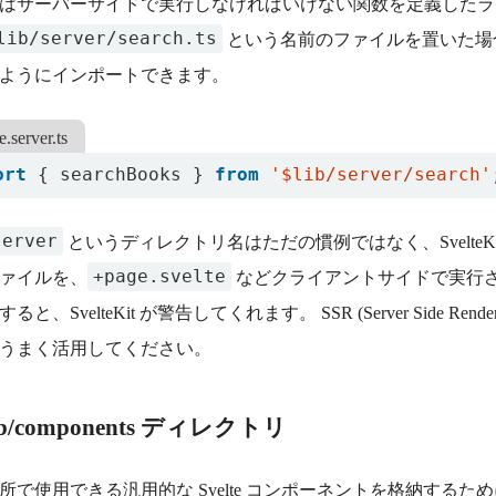
はサーバーサイドで実行しなければいけない関数を定義したラ
lib/server/search.ts
という名前のファイルを置いた場
ようにインポートできます。
.server.ts
ort
{
searchBooks
}
from
'$lib/server/search'
server
というディレクトリ名はただの慣例ではなく、SvelteK
+page.svelte
ァイルを、
などクライアントサイドで実行
ると、SvelteKit が警告してくれます。 SSR (Server Side 
うまく活用してください。
/lib/components ディレクトリ
所で使用できる汎用的な Svelte コンポーネントを格納するた