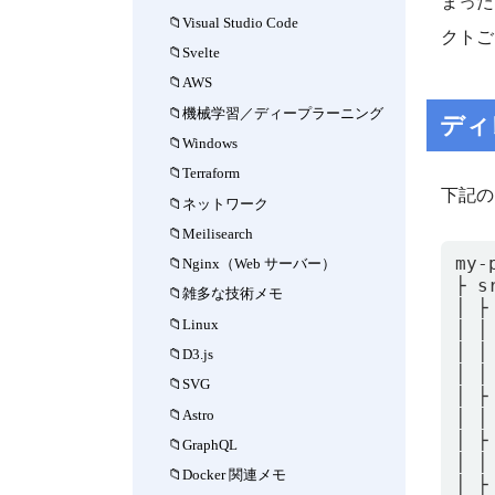
まった
Visual Studio Code
クトご
Svelte
AWS
機械学習／ディープラーニング
ディ
Windows
Terraform
下記の
ネットワーク
Meilisearch
my-
Nginx（Web サーバー）
├ sr
雑多な技術メモ
│ ├ 
Linux
│ │
│ │
D3.js
│ │
SVG
│ ├
Astro
│ │
│ ├
GraphQL
│ │
Docker 関連メモ
│ ├