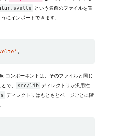
atar.svelte
という名前のファイルを置
次のようにインポートできます。
velte'
;
elte コンポーネントは、そのファイルと同じ
src/lib
ことで、
ディレクトリが汎用性
es
ディレクトリはもともとページごとに階
。