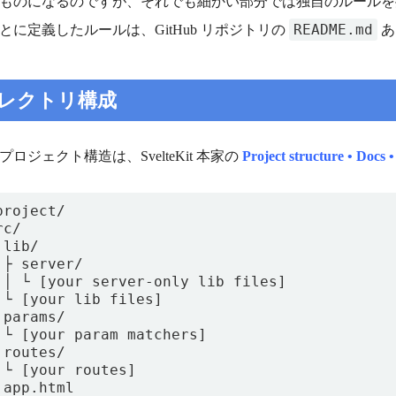
ものになるのですが、それでも細かい部分では独自のルールを
README.md
とに定義したルールは、GitHub リポジトリの
あ
レクトリ構成
プロジェクト構造は、SvelteKit 本家の
Project structure • Docs •
project/

c/

lib/

 ├ server/

 │ └ [your server-only lib files]

 └ [your lib files]

 params/

 └ [your param matchers]

 routes/

 └ [your routes]

 app.html
