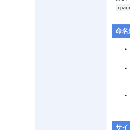
+pag
命名
サイ