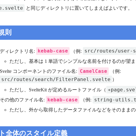
e.svelte
と同じディレクトリに置いてしまえばよいです。
規則
kebab-case
src/routes/user-s
ディレクトリ名:
（例:
ただし、基本は 1 単語でシンプルな名前を付けるのが望
CamelCase
Svelte コンポーネントのファイル名:
（例:
src/routes/search/FilterPanel.svelte
）
+page.sve
ただし、SvelteKit が定めるルートファイル（
kebab-case
string-utils.
その他のファイル名:
（例:
ただし、外から取得したデータファイルなどをそのままの
ト全体のスタイル定義