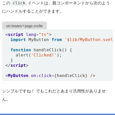
click
この
イベントは、親コンポーネントから次のよう
にハンドルすることができます。
src/routes/+page.svelte
<
script
lang
=
"ts"
>
import
MyButton
from
'$lib/MyButton.svel
function
handleClick() {
alert
(
'Clicked!'
);
}
</
script
>
<
MyButton
on:click
=
{
handleClick
}
/
>
シンプルですね！ でもこれだとあまり汎用性がありませ
ん。