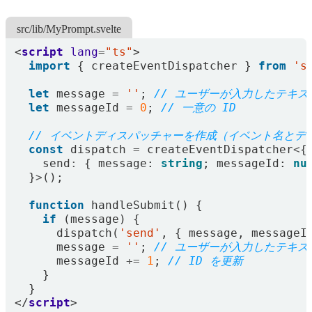
src/lib/MyPrompt.svelte
<
script
lang
=
"ts"
>
import
{
createEventDispatcher
}
from
's
let
message
=
''
;
let
messageId
=
0
;
const
dispatch
=
createEventDispatcher
<
{
send
:
{
message
: 
string
;
messageId
: 
nu
}
>
();
function
handleSubmit() {
if
(
message
)
{
dispatch
(
'send'
,
{
message
,
messageI
message
=
''
;
messageId
+=
1
;
}
}
</
script
>