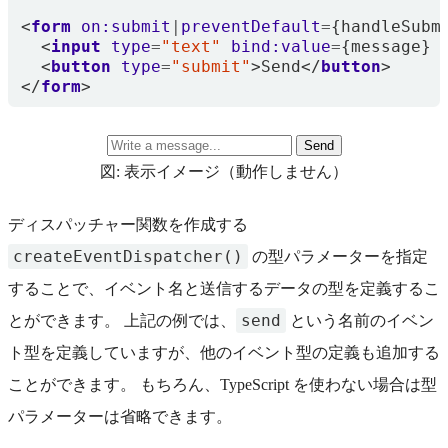
<
form
on:submit
|
preventDefault
=
{
handleSubm
<
input
type
=
"text"
bind:value
=
{
message
}
<
button
type
=
"submit"
>
Send
</
button
>
</
form
>
Send
図: 表示イメージ（動作しません）
ディスパッチャー関数を作成する
createEventDispatcher()
の型パラメーターを指定
することで、イベント名と送信するデータの型を定義するこ
send
とができます。 上記の例では、
という名前のイベン
ト型を定義していますが、他のイベント型の定義も追加する
ことができます。 もちろん、TypeScript を使わない場合は型
パラメーターは省略できます。