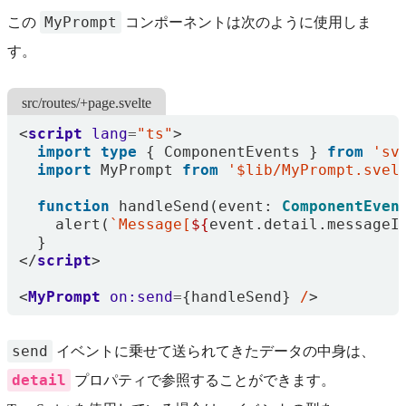
MyPrompt
この
コンポーネントは次のように使用しま
す。
src/routes/+page.svelte
<
script
lang
=
"ts"
>
import
type
{
ComponentEvents
}
from
'sv
import
MyPrompt
from
'$lib/MyPrompt.svel
function
handleSend
(
event
: 
ComponentEven
alert
(
`Message[
${
event
.
detail
.
messageI
}
</
script
>
<
MyPrompt
on:send
=
{
handleSend
}
/
>
send
イベントに乗せて送られてきたデータの中身は、
detail
プロパティで参照することができます。