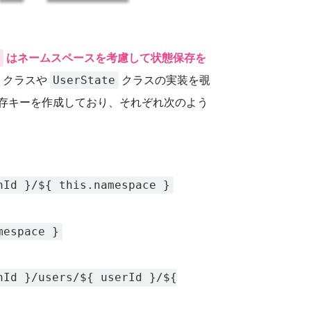
e
はネームスペースを考慮して状態保存を
UserState
クラスや
クラスの実装を覗
存キーを作成しており、それぞれ次のよう
nId }/${ this.namespace }
mespace }
nId }/users/${ userId }/${