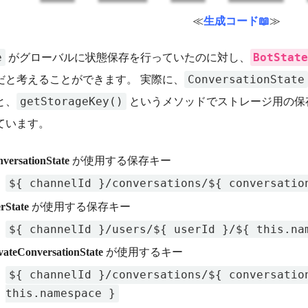
≪
生成コード📖
≫
e
BotStat
がグローバルに状態保存を行っていたのに対し、
ConversationState
だと考えることができます。 実際に、
getStorageKey()
と、
というメソッドでストレージ用の保
ています。
versationState
が使用する保存キー
${ channelId }/conversations/${ conversatio
rState
が使用する保存キー
${ channelId }/users/${ userId }/${ this.na
vateConversationState
が使用するキー
${ channelId }/conversations/${ conversatio
this.namespace }