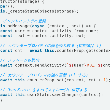
structor
(
storage
)
{
uper
();
his
.
_createStateObjects
(
storage
);
his
.
onMessage
(
async
(
context
,
next
)
=>
{
const
user
=
context
.
activity
.
from
.
name
;
const
text
=
context
.
activity
.
text
;
const
cnt
=
await
this
.
counterProp
.
get
(
conte
await
context
.
sendActivity
(
`
${
user
}
さん、
${
cn
await
this
.
counterProp
.
set
(
context
,
cnt
+
1
)
await
this
.
userState
.
saveChanges
(
context
);
);