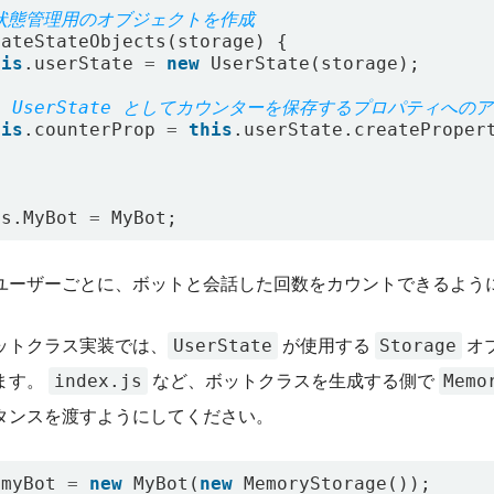
eateStateObjects
(
storage
)
{
his
.
userState
=
new
UserState
(
storage
);
his
.
counterProp
=
this
.
userState
.
createProper
ts
.
MyBot
=
MyBot
;
ユーザーごとに、ボットと会話した回数をカウントできるよう
UserState
Storage
ットクラス実装では、
が使用する
オ
index.js
Memo
ます。
など、ボットクラスを生成する側で
タンスを渡すようにしてください。
myBot
=
new
MyBot
(
new
MemoryStorage
());