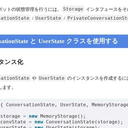
Storage
ボットの状態管理を行うには、
インタフェースをそ
sationState
UserState
PrivateConversationSt
/
/
rsationState と UserState クラスを使用する
タンス化
sationState
UserState
や
のインスタンスを作成するに
します。
{
ConversationState
,
UserState
,
MemoryStorag
storage
=
new
MemoryStorage
();
convState
=
new
ConversationState
(
storage
);
userState
=
new
UserState
(
storage
);