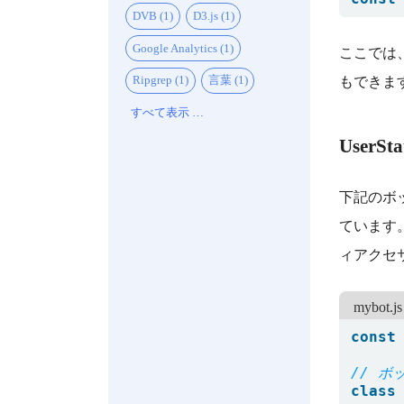
DVB (1)
D3.js (1)
Google Analytics (1)
ここでは
Ripgrep (1)
言葉 (1)
もできま
すべて表示 …
User
下記のボ
ています
ィアクセ
mybot.js
const
class