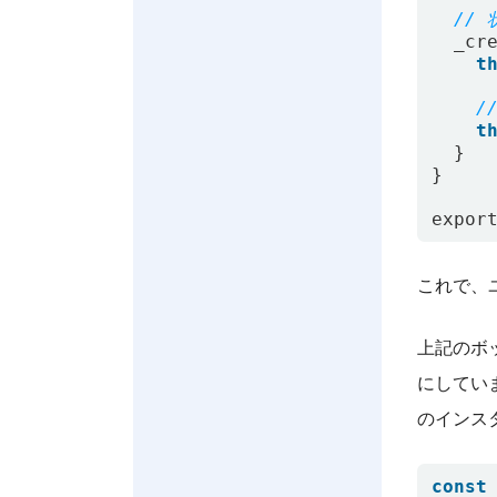
_cr
t
t
}
}
expor
これで、
上記のボ
にしてい
のインス
const