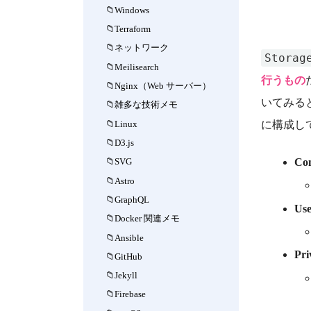
Windows
Terraform
ネットワーク
Storag
Meilisearch
行うもの
Nginx（Web サーバー）
いてみる
雑多な技術メモ
Linux
に構成し
D3.js
Con
SVG
Astro
GraphQL
Use
Docker 関連メモ
Ansible
Pri
GitHub
Jekyll
Firebase