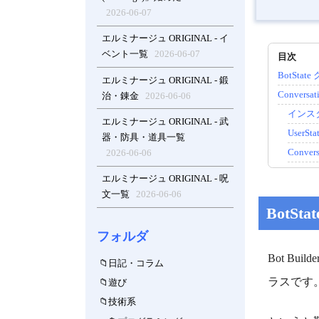
2026-06-07
エルミナージュ ORIGINAL - イ
ベント一覧
2026-06-07
BotStat
エルミナージュ ORIGINAL - 鍛
Convers
治・錬金
2026-06-06
インス
エルミナージュ ORIGINAL - 武
User
器・防具・道具一覧
Conve
2026-06-06
エルミナージュ ORIGINAL - 呪
文一覧
2026-06-06
BotSt
フォルダ
Bot Build
日記・コラム
ラスです
遊び
技術系