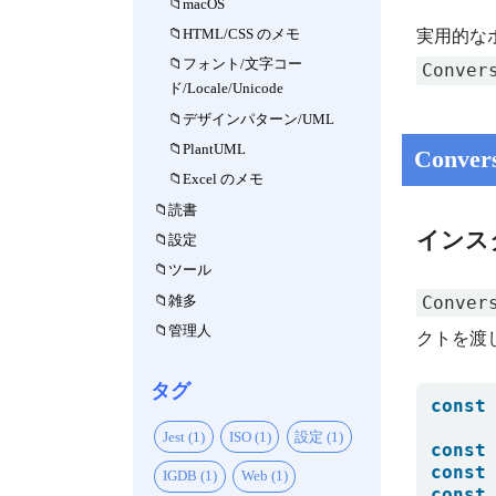
macOS
HTML/CSS のメモ
実用的な
フォント/文字コー
Conver
ド/Locale/Unicode
デザインパターン/UML
PlantUML
Conve
Excel のメモ
読書
インス
設定
ツール
雑多
Conver
管理人
クトを渡
タグ
const
Jest (1)
ISO (1)
設定 (1)
const
const
IGDB (1)
Web (1)
const