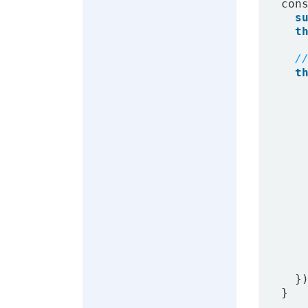
con
s
t
t
}
}