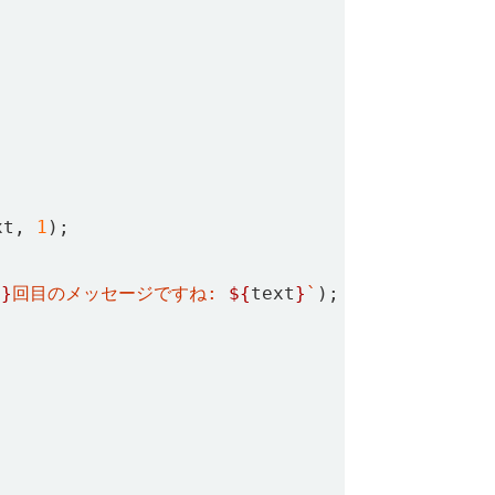
xt
,
1
);
t
}
回目のメッセージですね: 
${
text
}
`
);
;