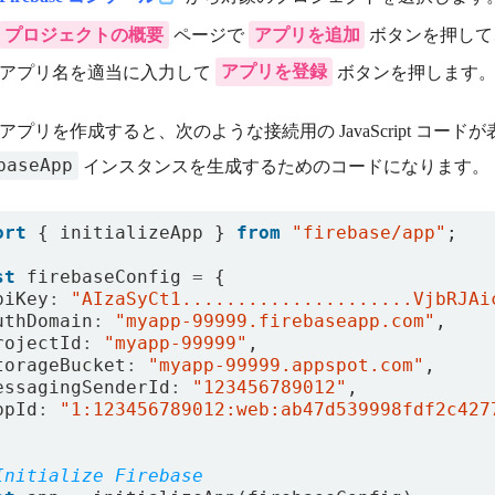
プロジェクトの概要
アプリを追加
ページで
ボタンを押して
アプリを登録
アプリ名を適当に入力して
ボタンを押します
アプリを作成すると、次のような接続用の JavaScript コードが表
baseApp
インスタンスを生成するためのコードになります。
ort
{
initializeApp
}
from
"firebase/app"
;
st
firebaseConfig
=
{
piKey
:
"AIzaSyCt1.....................VjbRJAi
uthDomain
:
"myapp-99999.firebaseapp.com"
,
rojectId
:
"myapp-99999"
,
torageBucket
:
"myapp-99999.appspot.com"
,
essagingSenderId
:
"123456789012"
,
ppId
:
"1:123456789012:web:ab47d539998fdf2c427