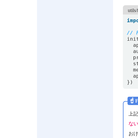
utils/
imp
ini
a
a
p
s
m
a
})
☝️
上
な
お