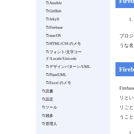
Fir
Ansible
GitHub
Jekyll
Firebase
プロジ
macOS
HTML/CSS のメモ
うな名
フォント/文字コー
ド/Locale/Unicode
デザインパターン/UML
Fi
PlantUML
Excel のメモ
Fir
読書
リとい
設定
リごと
ツール
雑多
うこと
管理人