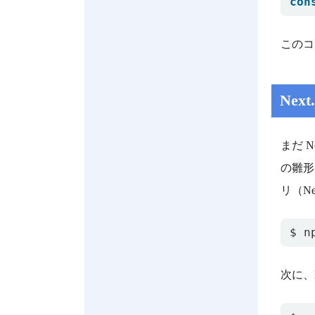
con
このコ
Nex
まだ 
の雛形
リ（N
次に、N