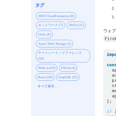
タグ
AWS/CloudFormation (8)
ネットワーク (7)
AWS (125)
ウェブ
Unity (8)
Fire
Azure Table Storage (5)
チートシート／リファレンス
imp
(10)
con
Node.js (19)
ESLint (4)
a
a
React (30)
GraphQL (35)
p
s
すべて表示 …
m
a
};