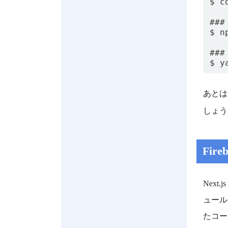
$ c
###
$ n
###
あと
しょう
Fir
Next
ュール
たコー