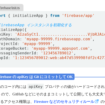
firebase/init.ts
ort
{
initializeApp
}
from
'firebase/app'
tializeApp
({
piKey
:
'AIzaSyCt1.....................VjbRJAi
uthDomain
:
'myapp-99999.firebaseapp.com'
,
rojectId
:
'myapp-99999'
,
torageBucket
:
'myapp-99999.appspot.com'
,
essagingSenderId
:
'123456789012'
,
ppId
:
'1:123456789012:web:ab47d539998fdf2c427
 Firebase の apiKey は Git にコミットして OK
apiKey
記のコード内には
プロパティの値がハードコードされ
い
ので、GitHub などにそのままコミットして公開しても大丈夫です
けるアクセス権限は、
Firestore などのセキュリティルール
の