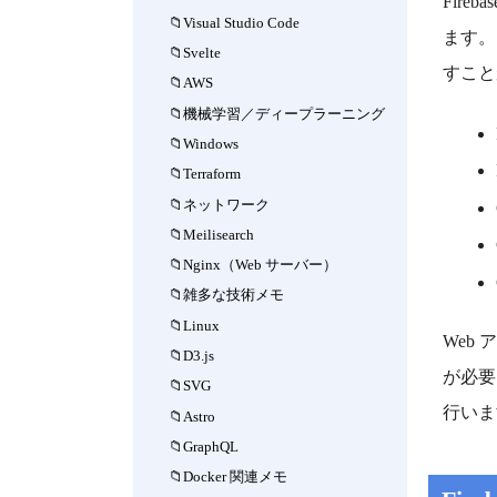
Fir
Visual Studio Code
ます。
Svelte
すこと
AWS
機械学習／ディープラーニング
Windows
Terraform
ネットワーク
Meilisearch
Nginx（Web サーバー）
雑多な技術メモ
Linux
Web
D3.js
が必要
SVG
行いま
Astro
GraphQL
Docker 関連メモ