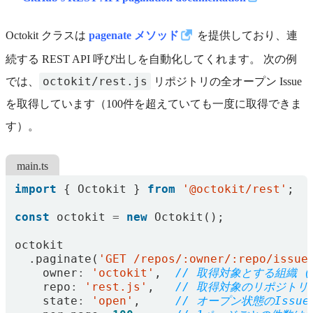
Octokit クラスは
pagenate メソッド
を提供しており、連
続する REST API 呼び出しを自動化してくれます。 次の例
octokit/rest.js
では、
リポジトリの全オープン Issue
を取得しています（100件を超えていても一度に取得できま
す）。
main.ts
import
{
Octokit
}
from
'@octokit/rest'
;
const
octokit
=
new
Octokit
();
octokit
.
paginate
(
'GET /repos/:owner/:repo/issue
owner
:
'octokit'
,
repo
:
'rest.js'
,
state
:
'open'
,