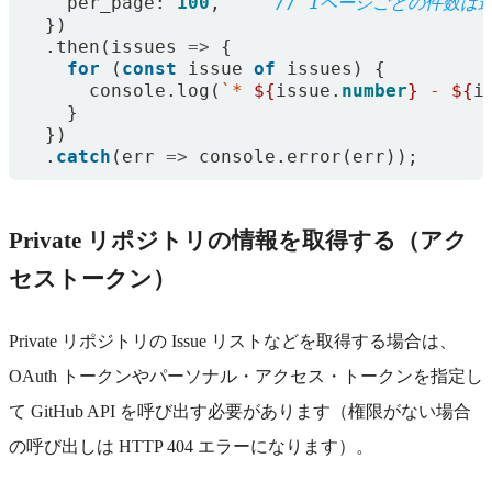
per_page
: 
100
,
})
.
then
(
issues
=>
{
for
(
const
issue
of
issues
)
{
console
.
log
(
`* 
${
issue
.
number
}
 - 
${
i
}
})
.
catch
(
err
=>
console
.
error
(
err
));
Private リポジトリの情報を取得する（アク
セストークン）
Private リポジトリの Issue リストなどを取得する場合は、
OAuth トークンやパーソナル・アクセス・トークンを指定し
て GitHub API を呼び出す必要があります（権限がない場合
の呼び出しは HTTP 404 エラーになります）。