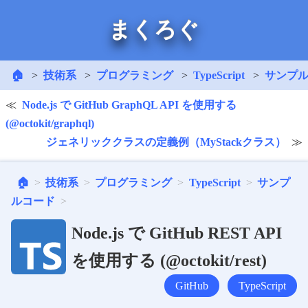
まくろぐ
🏠
技術系
プログラミング
TypeScript
サンプ
Node.js で GitHub GraphQL API を使用する
(@octokit/graphql)
ジェネリッククラスの定義例（MyStackクラス）
🏠
技術系
プログラミング
TypeScript
サンプ
ルコード
Node.js で GitHub REST API
を使用する (@octokit/rest)
GitHub
TypeScript