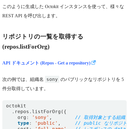
このように生成した Octokit インスタンスを使って、様々な
REST API を呼び出します。
リポジトリの一覧を取得する
(repos.listForOrg)
API ドキュメント (Repos - Get a repository)
sony
次の例では、組織名
のパブリックなリポジトリを 5
件分取得しています。
octokit
.
repos
.
listForOrg
({
org
:
'sony'
,
type
:
'public'
,
sort
:
'full_name'
,