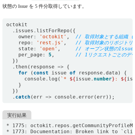
状態の Issue を 5 件分取得しています。
octokit
.
issues
.
listForRepo
({
owner
:
'octokit'
,
repo
:
'rest.js'
,
state
:
'open'
,
per_page
: 
5
,
})
.
then
(
response
=>
{
for
(
const
issue
of
response
.
data
)
{
console
.
log
(
`* 
${
issue
.
number
}
: 
${
is
}
})
.
catch
(
err
=>
console
.
error
(
err
));
実行結果