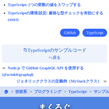
TypeScript: 2つの変数の値をスワップする
TypeScriptの環境/設定: 厳格な型チェックを有効にする
(strict)
GitHub
TypeScript
TypeScriptのサンプルコード
へ戻る
Node.js で GitHub GraphQL API を使用する
(@octokit/graphql)
ジェネリッククラスの定義例（MyStackクラス）
🏠
技術系
プログラミング
TypeScript
サンプ
まくろぐ