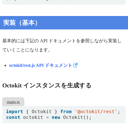
実装（基本）
基本的には下記の API ドキュメントを参照しながら実装し
ていくことになります。
octokit/rest.js API ドキュメント
Octokit インスタンスを生成する
main.ts
import
{
Octokit
}
from
'@octokit/rest'
;
const
octokit
=
new
Octokit
();