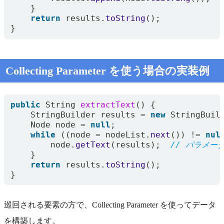
}
return
results
.
toString
();
}
Collecting Parameter を使う場合の実装例
public
String
extractText
()
{
StringBuilder
results
=
new
StringBuil
Node
node
=
null
;
while
((
node
=
nodeList
.
next
())
!=
nul
node
.
getText
(
results
);
// パラメー
}
return
results
.
toString
();
}
巡回される要素の方で、Collecting Parameter を使ってデータ
を構築します。