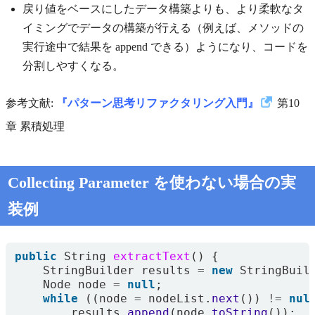
戻り値をベースにしたデータ構築よりも、より柔軟なタ
イミングでデータの構築が行える（例えば、メソッドの
実行途中で結果を append できる）ようになり、コードを
分割しやすくなる。
参考文献:
『パターン思考リファクタリング入門』
第10
章 累積処理
Collecting Parameter を使わない場合の実
装例
public
String
extractText
()
{
StringBuilder
results
=
new
StringBuil
Node
node
=
null
;
while
((
node
=
nodeList
.
next
())
!=
nul
results
.
append
(
node
.
toString
());