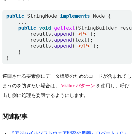
public
StringNode
implements
Node
{
...
public
void
getText
(
StringBuilder
resu
results
.
append
(
"<P>"
);
results
.
append
(
text
);
results
.
append
(
"</P>"
);
}
}
巡回される要素側にデータ構築のためのコードが含まれてし
まうのを防ぎたい場合は、
Visitor パターン
を使用し、呼び
出し側に処理を委譲するようにします。
関連記事
『アジャイルソフトウェア開発の奥義』ロバート・C・