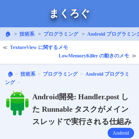
まくろぐ
🏠
技術系
プログラミング
Android プログラミン
TextureView に関するメモ
LowMemoryKiller の動きのメモ
🏠
技術系
プログラミング
Android プログラミ
ング
Android開発: Handler.post し
た Runnable タスクがメイン
スレッドで実行される仕組み
Android