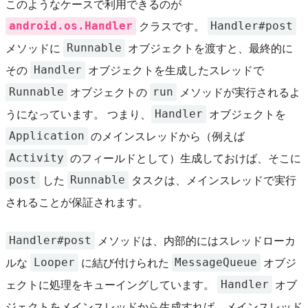
このようなケースで利用できるのが
android.os.Handler
Handler#post
クラスです。
Runnable
メソッドに
オブジェクトを渡すと、最終的に
Handler
その
オブジェクトを生成したスレッドで
Runnable
run
オブジェクトの
メソッドが実行されるよ
Handler
うになっています。 つまり、
オブジェクトを
Application
のメインスレッドから（例えば
Activity
のフィールドとして）生成しておけば、そこに
post
Runnable
した
タスクは、メインスレッドで実行
されることが保証されます。
Handler#post
メソッドは、内部的にはスレッドローカ
Looper
MessageQueue
ルな
に結び付けられた
オブジ
Handler
ェクトに処理をキューイングしています。
オブ
ジェクトをメインスレッドから生成すれば、メインスレッド