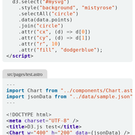
d3
.
select
(
"#mysvg"
)
.
style
(
"background"
,
"mistyrose"
)
.
selectAll
(
"circle"
)
.
data
(
data
.
points
)
.
join
(
"circle"
)
.
attr
(
"cx"
,
(
d
)
=>
d
[
0
])
.
attr
(
"cy"
,
(
d
)
=>
d
[
1
])
.
attr
(
"r"
,
10
)
.
attr
(
"fill"
,
"dodgerblue"
);
</
script
>
src/pages/test.astro
---
import
Chart
from
"../components/Chart.ast
import
jsonData
from
"../data/sample.json"
---
<!
DOCTYPE
html
>
<
meta
charset
=
"UTF-8"
/>
<
title
>
D3
.
js
test
</
title
>
<
Chart
w
=
"400"
h
=
"200"
data
=
{
jsonData
}
/>