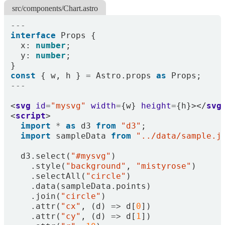
src/components/Chart.astro
---
interface
Props
{
x
: 
number
;
y
: 
number
;
}
const
{
w
,
h
}
=
Astro
.
props
as
Props
;
---
<
svg
id
=
"mysvg"
width
=
{
w
}
height
=
{
h
}></
svg
<
script
>
import
*
as
d3
from
"d3"
;
import
sampleData
from
"../data/sample.j
d3
.
select
(
"#mysvg"
)
.
style
(
"background"
,
"mistyrose"
)
.
selectAll
(
"circle"
)
.
data
(
sampleData
.
points
)
.
join
(
"circle"
)
.
attr
(
"cx"
,
(
d
)
=>
d
[
0
])
.
attr
(
"cy"
,
(
d
)
=>
d
[
1
])