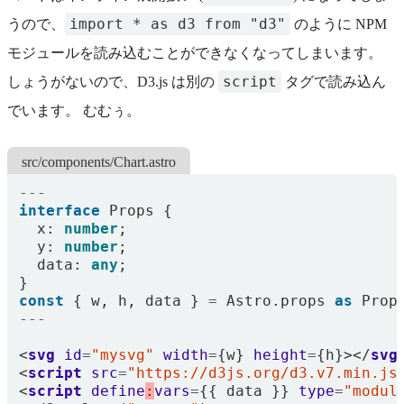
import * as d3 from "d3"
うので、
のように NPM
モジュールを読み込むことができなくなってしまいます。
script
しょうがないので、D3.js は別の
タグで読み込ん
でいます。 むむぅ。
src/components/Chart.astro
---
interface
Props
{
x
: 
number
;
y
: 
number
;
data
: 
any
;
}
const
{
w
,
h
,
data
}
=
Astro
.
props
as
Prop
---
<
svg
id
=
"mysvg"
width
=
{
w
}
height
=
{
h
}></
svg
<
script
src
=
"https://d3js.org/d3.v7.min.js
<
script
define
:
vars
=
{{
data
}}
type
=
"modul