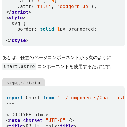
.
attr
(
"r"
,
10
)
.
attr
(
"fill"
,
"dodgerblue"
);
</
script
>
<
style
>
svg
{
border
: 
solid
1
px
orangered
;
}
</
style
>
あとは、任意のページコンポーネントから次のように
Chart.astro
コンポーネントを使用するだけです。
src/pages/test.astro
---
import
Chart
from
"../components/Chart.ast
---
<!
DOCTYPE
html
>
<
meta
charset
=
"UTF-8"
/>
<
title
>
D3
.
js
test
</
title
>