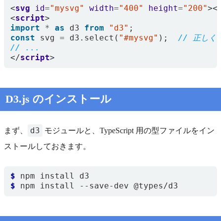
<
svg
id
=
"mysvg"
width
=
"400"
height
=
"200"
><
<
script
>
import
*
as
d3
from
"d3"
;
const
svg
=
d3
.
select
(
"#mysvg"
);
</
script
>
D3.js のインストール
d3
まず、
モジュールと、TypeScript 用の型ファイルをイン
ストールしておきます。
$
$