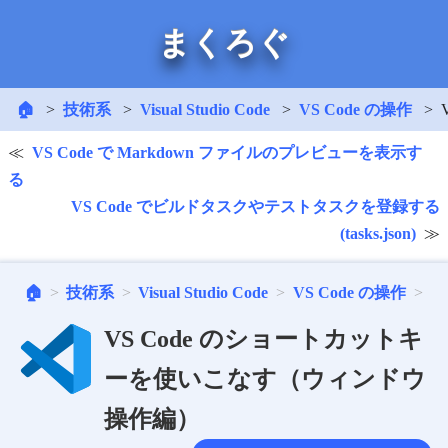
まくろぐ
🏠
技術系
Visual Studio Code
VS Code の操作
VS Code で Markdown ファイルのプレビューを表示す
る
VS Code でビルドタスクやテストタスクを登録する
(tasks.json)
🏠
技術系
Visual Studio Code
VS Code の操作
VS Code のショートカットキ
ーを使いこなす（ウィンドウ
操作編）