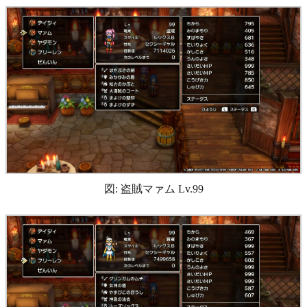
図: 盗賊マァム Lv.99