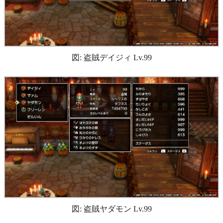
図: 盗賊デイジィ Lv.99
図: 盗賊ヤダモン Lv.99