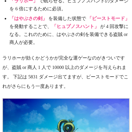
「ラリホー」
で眠らせる。ヒュプノスハントのダメージ
を 6 倍にするために必須。
「はやぶさの剣」
を装備した状態で
「ビーストモード」
を発動することで、
「ヒュプノスハント」
が 4 回攻撃に
なる。これのために、はやぶさの剣を装備できる盗賊 or
商人が必要。
ラリホーが効くかどうかが完全な運ゲーなのがきついです
が、盗賊 or 商人 1 人で 10000 以上のダメージを与えられま
す。 下記は 5831 ダメージ出てますが、ビーストモードでこ
れがさらにもう一度あります。