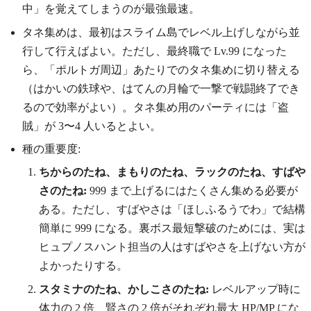
中」を覚えてしまうのが最強最速。
タネ集めは、最初はスライム島でレベル上げしながら並
行して行えばよい。ただし、最終職で Lv.99 になった
ら、「ポルトガ周辺」あたりでのタネ集めに切り替える
（はかいの鉄球や、はてんの月輪で一撃で戦闘終了でき
るので効率がよい）。タネ集め用のパーティには「盗
賊」が 3〜4 人いるとよい。
種の重要度:
ちからのたね、まもりのたね、ラックのたね、すばや
さのたね:
999 まで上げるにはたくさん集める必要が
ある。ただし、すばやさは「ほしふるうでわ」で結構
簡単に 999 になる。裏ボス最短撃破のためには、実は
ヒュプノスハント担当の人はすばやさを上げない方が
よかったりする。
スタミナのたね、かしこさのたね:
レベルアップ時に
体力の 2 倍、賢さの 2 倍がそれぞれ最大 HP/MP にな