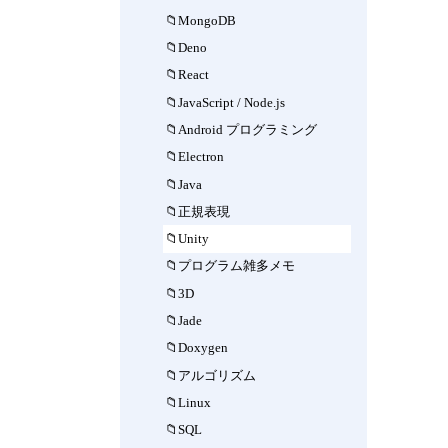
MongoDB
Deno
React
JavaScript / Node.js
Android プログラミング
Electron
Java
正規表現
Unity
プログラム雑多メモ
3D
Jade
Doxygen
アルゴリズム
Linux
SQL