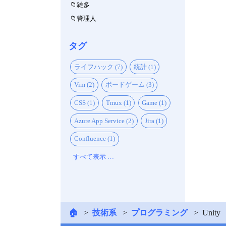
雑多
管理人
タグ
ライフハック (7)
統計 (1)
Vim (2)
ボードゲーム (3)
CSS (1)
Tmux (1)
Game (1)
Azure App Service (2)
Jira (1)
Confluence (1)
すべて表示 …
🏠
技術系
プログラミング
Unity