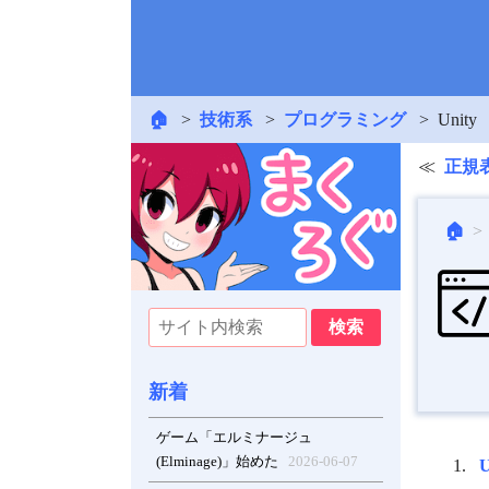
🏠
技術系
プログラミング
Unity
正規
🏠
新着
ゲーム「エルミナージュ
(Elminage)」始めた
2026-06-07