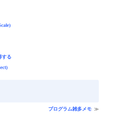
ale)
得する
ct)
プログラム雑多メモ