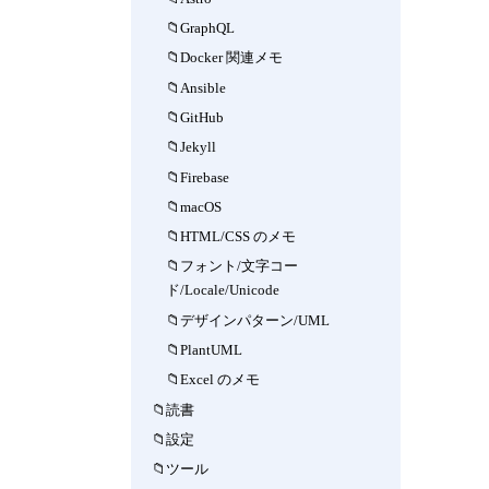
GraphQL
Docker 関連メモ
Ansible
GitHub
Jekyll
Firebase
macOS
HTML/CSS のメモ
フォント/文字コー
ド/Locale/Unicode
デザインパターン/UML
PlantUML
Excel のメモ
読書
設定
ツール