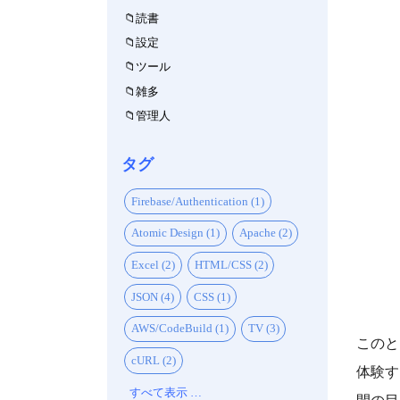
読書
設定
ツール
雑多
管理人
タグ
Firebase/Authentication (1)
Atomic Design (1)
Apache (2)
Excel (2)
HTML/CSS (2)
JSON (4)
CSS (1)
AWS/CodeBuild (1)
TV (3)
このと
cURL (2)
体験す
すべて表示 …