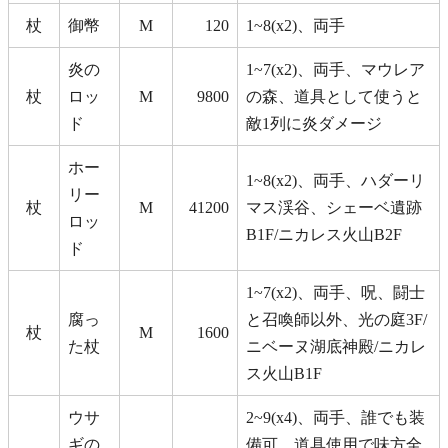
杖
御幣
M
120
1~8(x2)、両手
炎の
1~7(x2)、両手、マウレア
杖
ロッ
M
9800
の森、道具として使うと
ド
敵1列に炎ダメージ
ホー
1~8(x2)、両手、ハダーリ
リー
杖
M
41200
マス渓谷、シェーベ遺跡
ロッ
B1F/ニカレス火山B2F
ド
1~7(x2)、両手、呪、闘士
腐っ
と召喚師以外、光の庭3F/
杖
M
1600
た杖
ニベーヌ湖底神殿/ニカレ
ス火山B1F
ウサ
2~9(x4)、両手、誰でも装
ギの
備可、道具使用で味方全