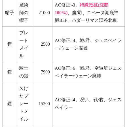
魔術
AC修正:-3、
特殊抵抗(沈黙
帽子
師の
21000
100%)
、魔/司、ニベーヌ湖底神
帽子
殿B3F、ハダーリマス渓谷北東
プレ
ート
AC修正:-4、戦/君、ジェスベイラ
鎧
2500
メイ
ー/ウェーン廃墟
ル
騎士
AC修正:-6、戦/君、空遊艇ジェス
鎧
7900
の鎧
ベイラー/ウェーン廃墟
欠け
たプ
AC修正:-4、呪い、戦/君、ジェス
鎧
レー
15200
ベイラー
トメ
イル