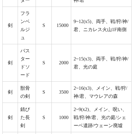
ター
神/君
フラ
ンベ
9~12(x5)、両手、戦/狩/神/
剣
S
15000
ルジ
君、ニカレス火山1F南側
ュ
バス
ター
2~15(x3)、両手、戦/狩/神/
剣
S
2000
ドソ
君、光の庭
ード
獣骨
2~16(x3)、メイン、戦/狩/
剣
S
3500
の剣
神/君、マウレアの森
錆び
2~9(x2)、メイン、呪い、
剣
た長
S
1000
戦/狩/神/君、光の庭/シェ
剣
ーベ遺跡/ウェーン廃墟