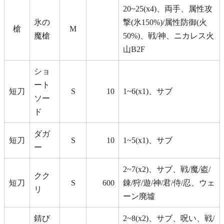
20~25(x4)、両手、属性攻
氷の
撃(氷150%)/属性防御(火
槍
M
魔槍
50%)、戦/神、ニカレス火
山B2F
ショ
ート
短刀
S
10
1~6(x1)、サブ
ソー
ド
ダガ
短刀
S
10
1~5(x1)、サブ
ー
2~7(x2)、サブ、戦/魔/盗/
クク
短刀
S
600
錬/狩/遊/神/君/侍/忍、ウェ
リ
ーン廃墟
錆び
2~8(x2)、サブ、呪い、戦/