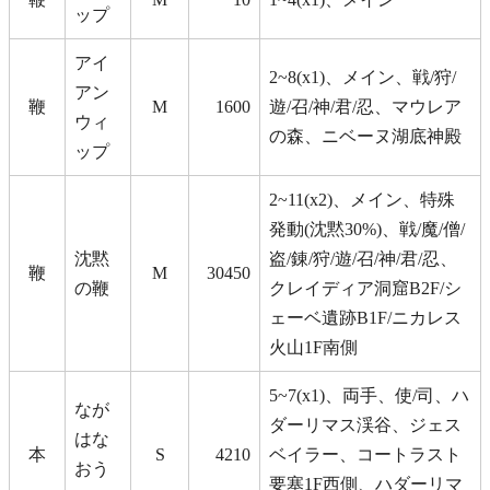
ップ
アイ
2~8(x1)、メイン、戦/狩/
アン
鞭
M
1600
遊/召/神/君/忍、マウレア
ウィ
の森、ニベーヌ湖底神殿
ップ
2~11(x2)、メイン、特殊
発動(沈黙30%)、戦/魔/僧/
沈黙
盗/錬/狩/遊/召/神/君/忍、
鞭
M
30450
の鞭
クレイディア洞窟B2F/シ
ェーベ遺跡B1F/ニカレス
火山1F南側
5~7(x1)、両手、使/司、ハ
なが
ダーリマス渓谷、ジェス
はな
本
S
4210
ベイラー、コートラスト
おう
要塞1F西側、ハダーリマ