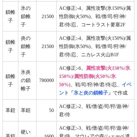
氷の
AC修正:-4、属性攻撃(氷150%)/属
鎖帷
鎖帷
21500
性防御(火50%)、戦/僧/司/狩/神/
子
子
君/侍/忍、コートラスト要塞2F
炎の
AC修正:-4、属性攻撃(火150%)/属
鎖帷
鎖帷
21500
性防御(氷50%)、戦/僧/司/狩/神/
子
子
君/侍/忍、ニカレス火山B1F
AC修正:-6、
属性攻撃(火150%/氷
氷炎
鎖帷
150%)/属性防御(火50%/氷
の鎖
780000
子
50%)
、戦/司/狩/神/君/侍/忍、
イベ
帷子
ント「氷と炎の鎖帷子」
で作成
AC修正:-2、戦/僧/盗/司/狩/遊/神/
革鎧
革鎧
50
君/侍
AC修正:-3、戦/僧/盗/司/狩/遊/神/
硬い
革鎧
1600
君/侍、マウレアの森/シェーベ遺