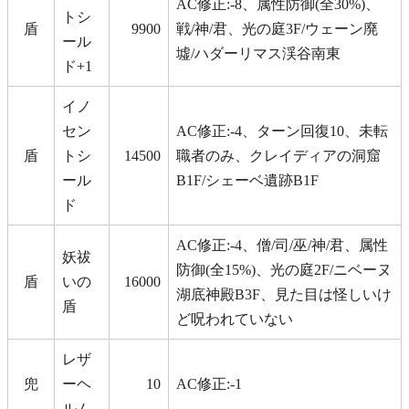
AC修正:-8、属性防御(全30%)、
トシ
盾
9900
戦/神/君、光の庭3F/ウェーン廃
ール
墟/ハダーリマス渓谷南東
ド+1
イノ
セン
AC修正:-4、ターン回復10、未転
盾
トシ
14500
職者のみ、クレイディアの洞窟
ール
B1F/シェーベ遺跡B1F
ド
AC修正:-4、僧/司/巫/神/君、属性
妖祓
防御(全15%)、光の庭2F/ニベーヌ
盾
いの
16000
湖底神殿B3F、見た目は怪しいけ
盾
ど呪われていない
レザ
兜
ーヘ
10
AC修正:-1
ルム