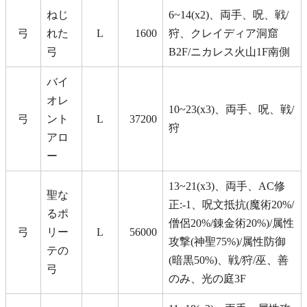
ねじ
6~14(x2)、両手、呪、戦/
弓
れた
L
1600
狩、クレイディア洞窟
弓
B2F/ニカレス火山1F南側
バイ
オレ
10~23(x3)、両手、呪、戦/
弓
ント
L
37200
狩
アロ
ー
13~21(x3)、両手、AC修
聖な
正:-1、呪文抵抗(魔術20%/
るポ
僧侶20%/錬金術20%)/属性
弓
リー
L
56000
攻撃(神聖75%)/属性防御
テの
(暗黒50%)、戦/狩/巫、善
弓
のみ、光の庭3F