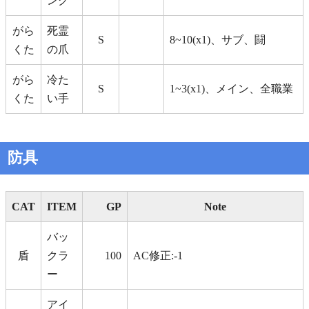
ング
がら
死霊
S
8~10(x1)、サブ、闘
くた
の爪
がら
冷た
S
1~3(x1)、メイン、全職業
くた
い手
防具
CAT
ITEM
GP
Note
バッ
盾
クラ
100
AC修正:-1
ー
アイ