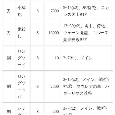
小烏
5~15(x2)、巫/侍/忍、ニカ
刀
S
7800
丸
レス火山B1F
13~30(x2)、両手、侍/忍、
鬼殺
刀
S
18000
ウェーン廃墟、ニベーヌ
し
湖底神殿B3F
ロン
剣
グソ
S
10
2~7(x1)、メイン
ード
ロン
3~16(x2)、メイン、戦/狩/
グソ
剣
S
2500
神/君、マウレアの森、ハ
ード
ダーリマス渓谷
+1
シミ
3~7(x2)、メイン、戦/狩/
剣
S
400