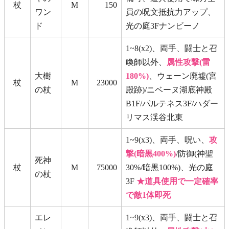
杖
M
150
ワン
員の呪文抵抗力アップ、
ド
光の庭3Fナンビーノ
1~8(x2)、両手、闘士と召
喚師以外、
属性攻撃(雷
大樹
180%)
、ウェーン廃墟(宮
杖
M
23000
の杖
殿跡)/ニベーヌ湖底神殿
B1F/パルテネス3F/ハダー
リマス渓谷北東
1~9(x3)、両手、呪い、
攻
撃(暗黒400%)
/防御(神聖
死神
杖
M
75000
30%/暗黒100%)、光の庭
の杖
3F
★道具使用で一定確率
で敵1体即死
エレ
1~9(x3)、両手、闘士と召