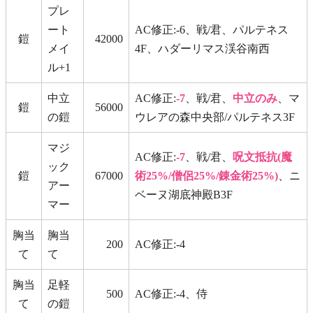
プレ
ート
AC修正:-6、戦/君、パルテネス
鎧
42000
メイ
4F、ハダーリマス渓谷南西
ル+1
中立
AC修正:
-7
、戦/君、
中立のみ
、マ
鎧
56000
の鎧
ウレアの森中央部/パルテネス3F
マジ
AC修正:
-7
、戦/君、
呪文抵抗(魔
ック
鎧
67000
術25%/僧侶25%/錬金術25%)
、ニ
アー
ベーヌ湖底神殿B3F
マー
胸当
胸当
200
AC修正:-4
て
て
胸当
足軽
500
AC修正:-4、侍
て
の鎧