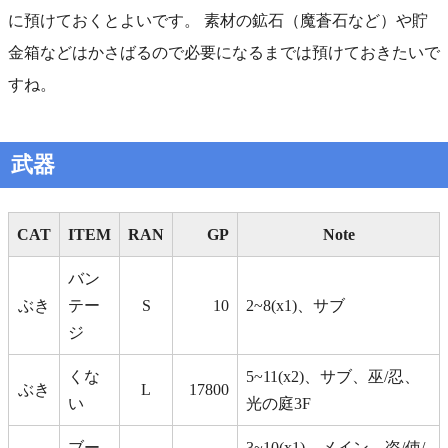
に預けておくとよいです。 素材の鉱石（魔蒼石など）や貯
金箱などはかさばるので必要になるまでは預けておきたいで
すね。
武器
CAT
ITEM
RAN
GP
Note
バン
ぶき
テー
S
10
2~8(x1)、サブ
ジ
くな
5~11(x2)、サブ、巫/忍、
ぶき
L
17800
い
光の庭3F
ブー
3~10(x1)、メイン、盗/使/