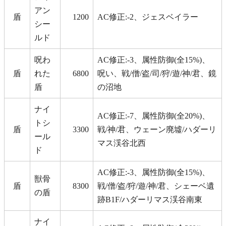
アン
盾
1200
AC修正:-2、ジェスベイラー
シー
ルド
呪わ
AC修正:-3、属性防御(全15%)、
盾
れた
6800
呪い、戦/僧/盗/司/狩/遊/神/君、鏡
盾
の沼地
ナイ
AC修正:-7、属性防御(全20%)、
トシ
盾
3300
戦/神/君、ウェーン廃墟/ハダーリ
ール
マス渓谷北西
ド
AC修正:-3、属性防御(全15%)、
獣骨
盾
8300
戦/僧/盗/狩/遊/神/君、シェーベ遺
の盾
跡B1F/ハダーリマス渓谷南東
ナイ