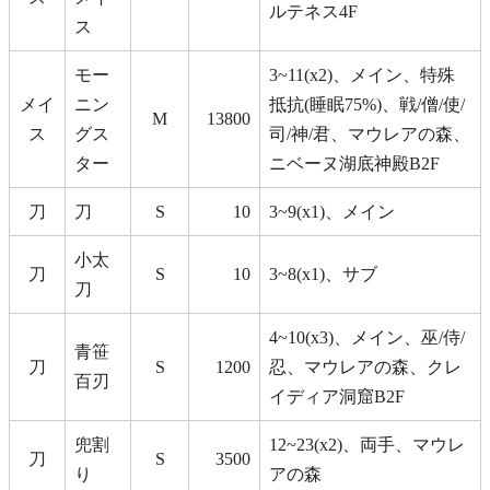
ルテネス4F
ス
モー
3~11(x2)、メイン、特殊
メイ
ニン
抵抗(睡眠75%)、戦/僧/使/
M
13800
ス
グス
司/神/君、マウレアの森、
ター
ニベーヌ湖底神殿B2F
刀
刀
S
10
3~9(x1)、メイン
小太
刀
S
10
3~8(x1)、サブ
刀
4~10(x3)、メイン、巫/侍/
青笹
刀
S
1200
忍、マウレアの森、クレ
百刃
イディア洞窟B2F
兜割
12~23(x2)、両手、マウレ
刀
S
3500
り
アの森