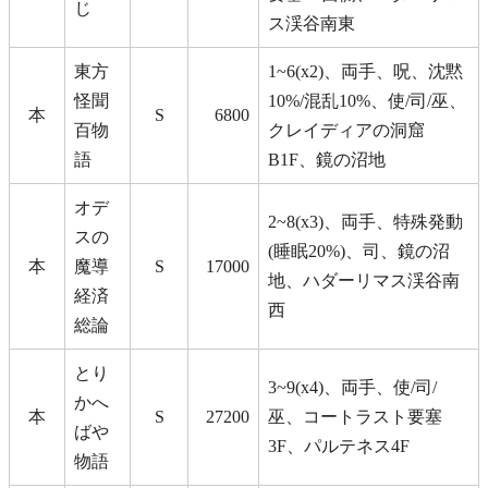
じ
ス渓谷南東
東方
1~6(x2)、両手、呪、沈黙
怪聞
10%/混乱10%、使/司/巫、
本
S
6800
百物
クレイディアの洞窟
語
B1F、鏡の沼地
オデ
2~8(x3)、両手、特殊発動
スの
(睡眠20%)、司、鏡の沼
本
魔導
S
17000
地、ハダーリマス渓谷南
経済
西
総論
とり
3~9(x4)、両手、使/司/
かへ
本
S
27200
巫、コートラスト要塞
ばや
3F、パルテネス4F
物語