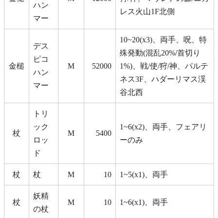
ハン
レス火山1F北側
マー
10~20(x3)、両手、呪、特
デス
殊発動(混乱20%/首切り
ピコ
金槌
M
52000
1%)、戦/使/狩/神、パルテ
ハン
ネス3F、ハダーリマス渓
マー
谷北西
トリ
ック
1~6(x2)、両手、フェアリ
杖
M
5400
ロッ
ーのみ
ド
杖
杖
M
10
1~5(x1)、両手
妖精
杖
M
10
1~6(x1)、両手
の杖