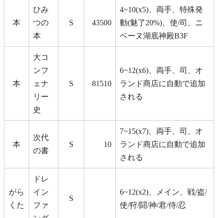
ひみ
4~10(x5)、両手、特殊発
本
つの
S
43500
動(魅了20%)、使/司、ニ
本
ベーヌ湖底神殿B3F
大コ
ンフ
6~12(x6)、両手、司、オ
本
ェナ
S
81510
ランド商店に自動で追加
リー
される
史
7~15(x7)、両手、司、オ
次代
本
S
10
ランド商店に自動で追加
の書
される
ドレ
がら
イン
6~12(x2)、メイン、戦/盗/
S
くた
ファ
使/狩/闘/神/君/侍/忍