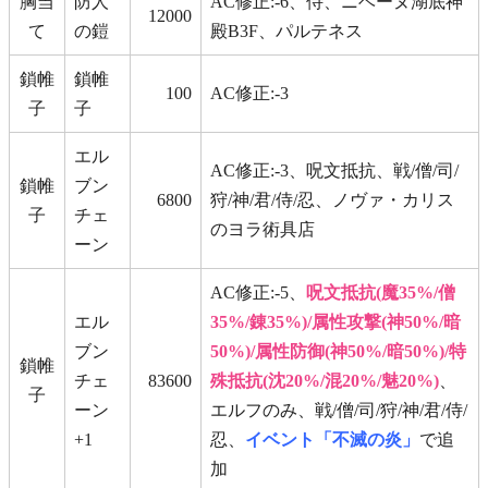
胸当
防人
AC修正:-6、侍、ニベーヌ湖底神
12000
て
の鎧
殿B3F、パルテネス
鎖帷
鎖帷
100
AC修正:-3
子
子
エル
AC修正:-3、呪文抵抗、戦/僧/司/
鎖帷
ブン
6800
狩/神/君/侍/忍、ノヴァ・カリス
子
チェ
のヨラ術具店
ーン
AC修正:-5、
呪文抵抗(魔35%/僧
エル
35%/錬35%)/属性攻撃(神50%/暗
ブン
50%)/属性防御(神50%/暗50%)/特
鎖帷
チェ
83600
殊抵抗(沈20%/混20%/魅20%)
、
子
ーン
エルフのみ、戦/僧/司/狩/神/君/侍/
+1
忍、
イベント「不滅の炎」
で追
加