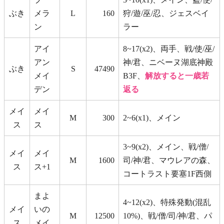
ぶき
メラ
L
160
狩/遊/巫/忍、ジェスベイ
ン
ラー
アイ
8~17(x2)、両手、戦/使/巫/
アン
神/君、ニベーヌ湖底神殿
ぶき
S
47490
メイ
B3F、
解放すると一歳若
デン
返る
メイ
メイ
M
300
2~6(x1)、メイン
ス
ス
3~9(x2)、メイン、戦/僧/
メイ
メイ
M
1600
司/神/君、マウレアの森、
ス
ス+1
コートラスト要塞1F西側
まよ
4~12(x2)、特殊発動(混乱
メイ
いの
M
12500
10%)、戦/僧/司/神/君、パ
ス
メイ