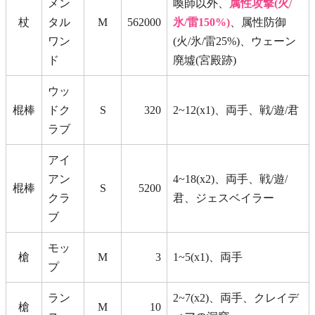
メン
喚師以外、
属性攻撃(火/
杖
タル
M
562000
氷/雷150%)
、属性防御
ワン
(火/氷/雷25%)、ウェーン
ド
廃墟(宮殿跡)
ウッ
棍棒
ドク
S
320
2~12(x1)、両手、戦/遊/君
ラブ
アイ
アン
4~18(x2)、両手、戦/遊/
棍棒
S
5200
クラ
君、ジェスベイラー
ブ
モッ
槍
M
3
1~5(x1)、両手
プ
ラン
2~7(x2)、両手、クレイデ
槍
M
10