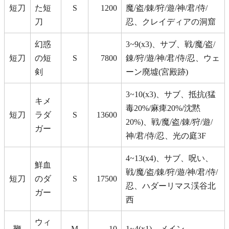
短刀
た短
S
1200
魔/盗/錬/狩/遊/神/君/侍/
刀
忍、クレイディアの洞窟
幻惑
3~9(x3)、サブ、戦/魔/盗/
短刀
の短
S
7800
錬/狩/遊/神/君/侍/忍、ウェ
剣
ーン廃墟(宮殿跡)
3~10(x3)、サブ、抵抗(猛
キメ
毒20%/麻痺20%/沈黙
短刀
ラダ
S
13600
20%)、戦/魔/盗/錬/狩/遊/
ガー
神/君/侍/忍、光の庭3F
4~13(x4)、サブ、呪い、
鮮血
戦/魔/盗/錬/狩/遊/神/君/侍/
短刀
のダ
S
17500
忍、ハダーリマス渓谷北
ガー
西
ウィ
鞭
M
10
1~4(x1)、メイン