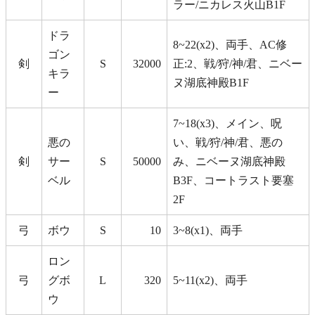
ラー/ニカレス火山B1F
ドラ
8~22(x2)、両手、AC修
ゴン
剣
S
32000
正:2、戦/狩/神/君、ニベー
キラ
ヌ湖底神殿B1F
ー
7~18(x3)、メイン、呪
悪の
い、戦/狩/神/君、悪の
剣
サー
S
50000
み、ニベーヌ湖底神殿
ベル
B3F、コートラスト要塞
2F
弓
ボウ
S
10
3~8(x1)、両手
ロン
弓
グボ
L
320
5~11(x2)、両手
ウ