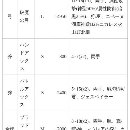
11~18(x3)、両手、属性攻
撃(神聖50%)/属性防御(暗
破魔
弓
L
14950
黒25%)、狩/巫、ニベーヌ
の弓
湖底神殿B2F/ニカレス火
山1F北側
ハン
ドア
斧
S
300
4~7(x2)、両手
ック
ス
バト
ルア
5~15(x2)、両手、戦/狩/神/
斧
S
2400
ック
君、ジェスベイラー
ス
ブラ
8~18(x2)、両手、呪、戦/
ッド
金槌
M
12000
狩/神、マウレアの森/ニカ