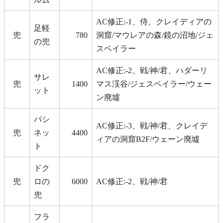
AC修正:-1、侍、クレイディアの
足軽
兜
780
洞窟/マウレアの森/鏡の沼地/ジェ
の兜
スベイラー
AC修正:-2、戦/神/君、ハダーリ
サレ
兜
1400
マス渓谷/ジェスベイラー/ウェー
ット
ン廃墟
バシ
AC修正:-3、戦/神/君、クレイデ
兜
ネッ
4400
ィアの洞窟B2F/ウェーン廃墟
ト
ドク
兜
ロの
6000
AC修正:-2、戦/神/君
兜
フラ