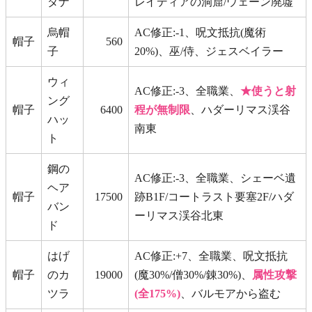
ダナ
レイディアの洞窟/ウェーン廃墟
烏帽
AC修正:-1、呪文抵抗(魔術
帽子
560
子
20%)、巫/侍、ジェスベイラー
ウィ
AC修正:-3、全職業、
★使うと射
ング
帽子
6400
程が無制限
、ハダーリマス渓谷
ハッ
南東
ト
鋼の
AC修正:-3、全職業、シェーベ遺
ヘア
帽子
17500
跡B1F/コートラスト要塞2F/ハダ
バン
ーリマス渓谷北東
ド
はげ
AC修正:+7、全職業、呪文抵抗
帽子
のカ
19000
(魔30%/僧30%/錬30%)、
属性攻撃
ツラ
(全175%)
、バルモアから盗む