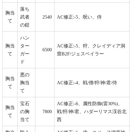
落ち
胸当
武者
2540
AC修正:-5、呪い、侍
て
の鎧
ハン
胸当
ター
AC修正:-5、狩、クレイディア洞
6500
て
ガー
窟B2F/ジェスベイラー
ド
悪の
胸当
胸当
AC修正:-4、戦/僧/狩/神/君/侍
て
て
宝石
AC修正:-6、属性防御(雷30%)、
胸当
の胸
7800
戦/狩/神/君、ハダーリマス渓谷北
て
当て
西