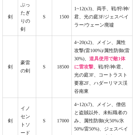
ぶっ
1~12(x3)、両手、戦/狩/神/
たぎ
剣
S
1500
君、光の庭3F/ジェスベイ
りの
ラー/ウェーン廃墟
剣
4~20(x2)、メイン、属性
攻撃(雷100%)/属性防御(雷
30%)、
道具使用で敵1体
豪雷
剣
S
18500
に雷攻撃
、戦/狩/神/君、
の剣
光の庭3F、コートラスト
要塞2F、ハダーリマス渓
谷南東
4~12(x7)、メイン、僧侶
イノ
と盗賊以外、未転職者の
セン
剣
S
17000
み、属性防御(火50%/氷
トソ
50%/雷50%)、ジェスベイ
ード