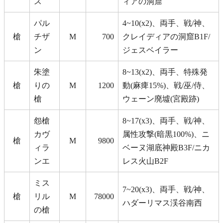
ス
ィアの洞窟
パル
4~10(x2)、両手、戦/神、
槍
チザ
M
700
クレイディアの洞窟B1F/
ン
ジェスベイラー
朱塗
8~13(x2)、両手、特殊発
槍
りの
M
1200
動(麻痺15%)、戦/巫/侍、
槍
ウェーン廃墟(宮殿跡)
怨槍
8~17(x3)、両手、戦/神、
カヴ
属性攻撃(暗黒100%)、ニ
槍
M
9800
ィラ
ベーヌ湖底神殿B3F/ニカ
ンエ
レス火山B2F
ミス
7~20(x3)、両手、戦/神、
槍
リル
M
78000
ハダーリマス渓谷南西
の槍