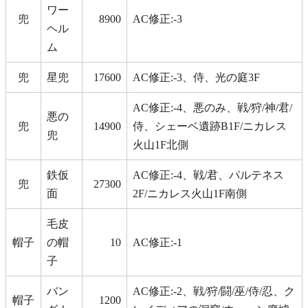
ワー
兜
8900
AC修正:-3
ヘル
ム
兜
星兜
17600
AC修正:-3、侍、光の庭3F
AC修正:-4、悪のみ、戦/狩/神/君/
悪の
兜
14900
侍、シェーベ遺跡B1F/ニカレス
兜
火山1F北側
鉄仮
AC修正:-4、戦/君、パルテネス
兜
27300
面
2F/ニカレス火山1F南側
毛皮
帽子
の帽
10
AC修正:-1
子
バン
AC修正:-2、戦/狩/闘/巫/侍/忍、ク
帽子
1200