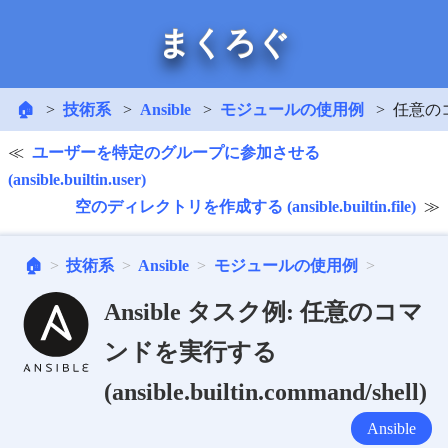
まくろぐ
🏠
技術系
Ansible
モジュールの使用例
任意のコマン
ユーザーを特定のグループに参加させる
(ansible.builtin.user)
空のディレクトリを作成する (ansible.builtin.file)
🏠
技術系
Ansible
モジュールの使用例
Ansible タスク例: 任意のコマ
ンドを実行する
(ansible.builtin.command/shell)
Ansible