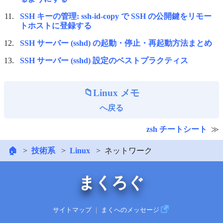
SSH キーの管理: ssh-id-copy で SSH の公開鍵をリモー
トホストに登録する
SSH サーバー (sshd) の起動・停止・再起動方法まとめ
SSH サーバー (sshd) 設定のベストプラクティス
Linux メモ
へ戻る
zsh チートシート
🏠
技術系
Linux
ネットワーク
まくろぐ
サイトマップ
｜
まくへのメッセージ