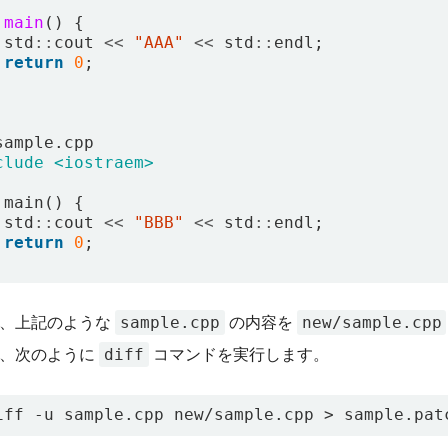
main
()
{
std
::
cout
<<
"AAA"
<<
std
::
endl
;
return
0
;
sample
.
cpp
clude
<iostraem>
main
()
{
std
::
cout
<<
"BBB"
<<
std
::
endl
;
return
0
;
sample.cpp
new/sample.cpp
ば、上記のような
の内容を
diff
は、次のように
コマンドを実行します。
iff -u sample.cpp new/sample.cpp > sample.pat