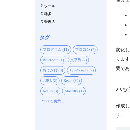
ツール
雑多
管理人
タグ
プログラム (11)
プロコン (7)
変化し
ります。
Bluetooth (1)
文字列 (2)
要であ
おでかけ (3)
TypeScript (59)
cURL (2)
React (30)
パッ
Kotlin (3)
Alacritty (1)
すべて表示 …
作成し
す。