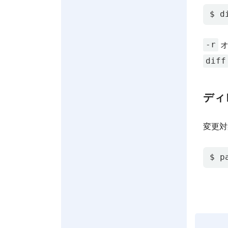
$ d
-r
オ
diff
ディ
変更対
$ p