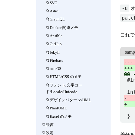
SVG
-u
オ
Astro
patc
GraphQL
Docker 関連メモ
これで
Ansible
GitHub
samp
Jekyll
Firebase
macOS
HTML/CSS のメモ
フォント/文字コー
ド/Locale/Unicode
デザインパターン/UML
PlantUML
Excel のメモ
読書
設定
差分を