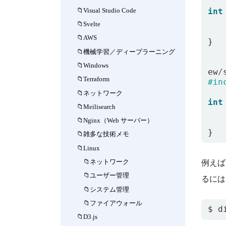
int
Visual Studio Code
Svelte
AWS
}
機械学習／ディープラーニング
Windows
ew
/
Terraform
#in
ネットワーク
int
Meilisearch
Nginx（Web サーバー）
}
雑多な技術メモ
Linux
ネットワーク
例え
ユーザー管理
るに
システム管理
ファイアウォール
$ d
D3.js