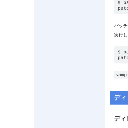
pat
パッチ
実行し
pat
samp
ディレ
ディ