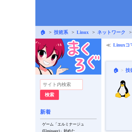
🏠
技術系
Linux
ネットワーク
Linux
🏠
技
新着
ゲーム「エルミナージュ
(Elminage)」始めた