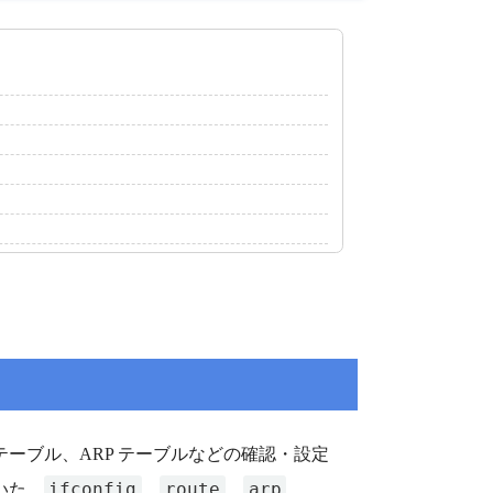
ーブル、ARP テーブルなどの確認・設定
ifconfig
route
arp
いた、
、
、
、