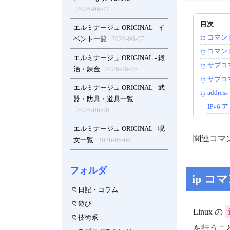
2026-06-07
エルミナージュ ORIGINAL - イ
ip コマ
ベント一覧
2026-06-07
ip コマ
エルミナージュ ORIGINAL - 鍛
ip サ
治・錬金
2026-06-06
ip サブ
エルミナージュ ORIGINAL - 武
ip add
器・防具・道具一覧
IPv
2026-06-06
エルミナージュ ORIGINAL - 呪
関連コマ
文一覧
2026-06-06
フォルダ
ip コ
日記・コラム
遊び
Linux の
技術系
を行うこ