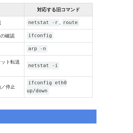
対応する旧コマンド
netstat -r
route
認
,
ifconfig
スの確認
arp -n
ケット転送
netstat -i
ifconfig eth0
動／停止
up/down