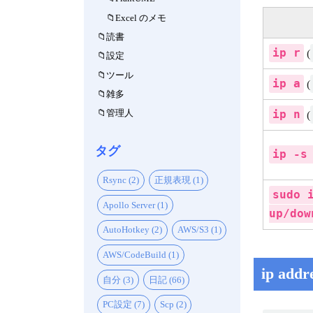
Excel のメモ
読書
ip r
(
設定
ツール
ip a
(
雑多
管理人
ip n
(
タグ
ip -s
Rsync (2)
正規表現 (1)
sudo 
Apollo Server (1)
up/dow
AutoHotkey (2)
AWS/S3 (1)
AWS/CodeBuild (1)
ip a
自分 (3)
日記 (66)
PC設定 (7)
Scp (2)