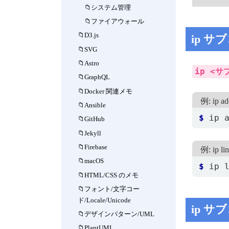
システム管理
ファイアウォール
D3.js
ip 
SVG
Astro
ip <サ
GraphQL
Docker 関連メモ
例: ip
Ansible
$
 ip 
GitHub
Jekyll
Firebase
例: i
macOS
$
 ip 
HTML/CSS のメモ
フォント/文字コー
ド/Locale/Unicode
ip サ
デザインパターン/UML
PlantUML