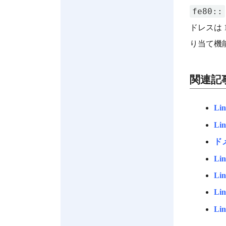
fe80::
ドレスは 1
り当て機能 (
関連記
Li
Li
ド
Li
L
Li
L