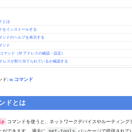
ンドとは
ンドをインストールする
ブコマンドのヘルプを表示する
コマンド
ress コマンド（IP アドレスの確認・設定）
6 アドレスが割り当てられているか確認する
ンド:
ss コマンド
マンドとは
ip
コマンドを使うと、ネットワークデバイスやルーティングテ
net-tools
とができます。 過去に
パッケージで提供されて