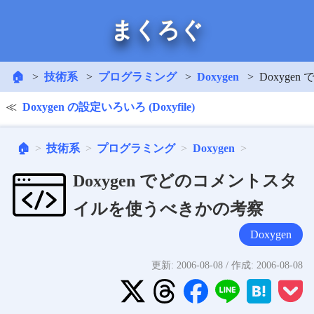
まくろぐ
🏠
技術系
プログラミング
Doxygen
Doxyg
Doxygen の設定いろいろ (Doxyfile)
🏠
技術系
プログラミング
Doxygen
Doxygen でどのコメントスタ
イルを使うべきかの考察
Doxygen
更新:
2006-08-08
/ 作成:
2006-08-08