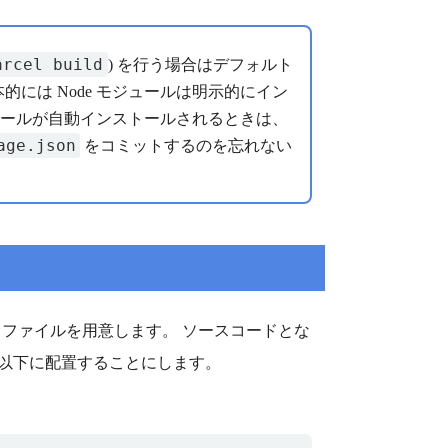
arcel build
) を行う場合はデフォルト
には Node モジュールは明示的にイン
ジュールが自動インストールされるときは、
age.json
をコミットするのを忘れない
ript ファイルを用意します。 ソースコードとな
以下に配置することにします。