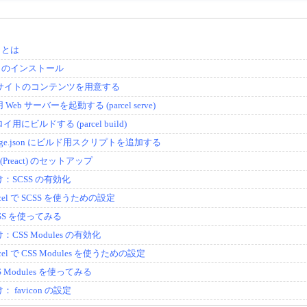
el とは
cel のインストール
b サイトのコンテンツを用意する
Web サーバーを起動する (parcel serve)
用にビルドする (parcel build)
kage.json にビルド用スクリプトを追加する
t (Preact) のセットアップ
：SCSS の有効化
rcel で SCSS を使うための設定
SS を使ってみる
：CSS Modules の有効化
rcel で CSS Modules を使うための設定
S Modules を使ってみる
： favicon の設定