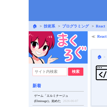
🏠
技術系
プログラミング
React
Reac
🏠
新着
ゲーム「エルミナージュ
(Elminage)」始めた
2026-06-07