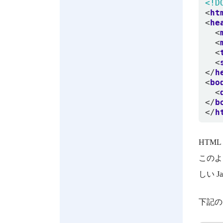
<!D
<
ht
<
he
<
<
<
<
</
h
<
bo
<
</
b
</
h
HTM
このよ
しい 
下記の