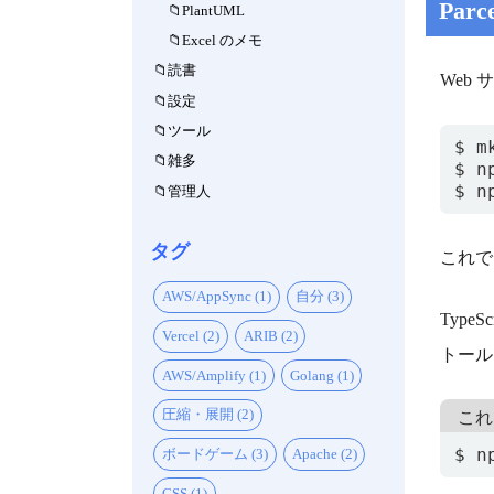
Par
PlantUML
Excel のメモ
読書
Web
設定
ツール
雑多
$ n
管理人
タグ
これで
AWS/AppSync (1)
自分 (3)
Typ
Vercel (2)
ARIB (2)
トール
AWS/Amplify (1)
Golang (1)
圧縮・展開 (2)
これ
$ n
ボードゲーム (3)
Apache (2)
CSS (1)