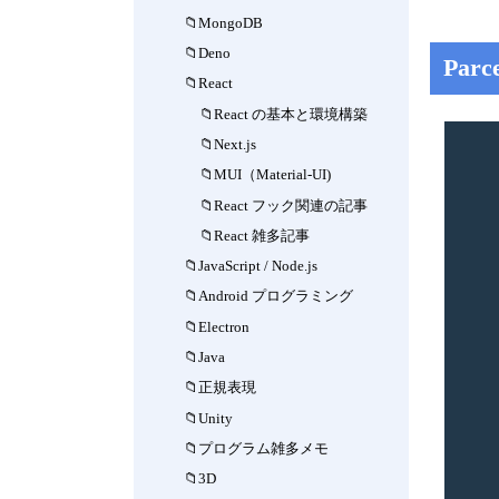
MongoDB
Deno
Parc
React
React の基本と環境構築
Next.js
MUI（Material-UI)
React フック関連の記事
React 雑多記事
JavaScript / Node.js
Android プログラミング
Electron
Java
正規表現
Unity
プログラム雑多メモ
3D