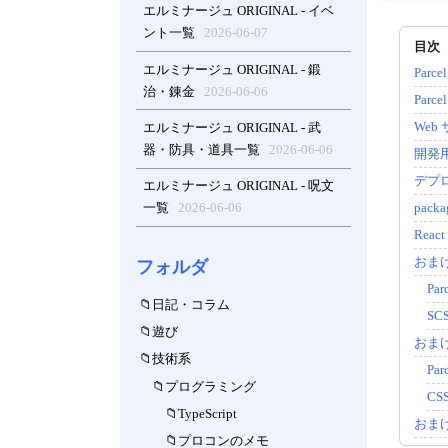
エルミナージュ ORIGINAL - イベ
ント一覧
2026-06-07
エルミナージュ ORIGINAL - 鍛
Parc
治・錬金
2026-06-06
Par
We
エルミナージュ ORIGINAL - 武
器・防具・道具一覧
2026-06-06
開発用 
デプロイ
エルミナージュ ORIGINAL - 呪文
pac
一覧
2026-06-06
Reac
おまけ
フォルダ
Pa
日記・コラム
SC
遊び
おまけ
技術系
Pa
プログラミング
CS
TypeScript
おまけ
プロコンのメモ