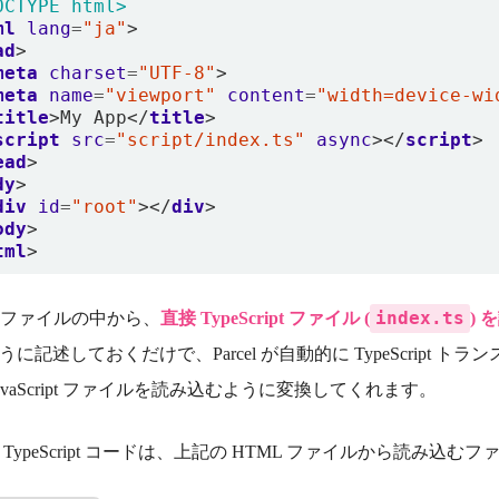
OCTYPE html>
ml
lang
=
"ja"
>
ad
>
meta
charset
=
"UTF-8"
>
meta
name
=
"viewport"
content
=
"width=device-wi
title
>
My App
</
title
>
script
src
=
"script/index.ts"
async
></
script
>
ead
>
dy
>
div
id
=
"root"
></
div
>
ody
>
tml
>
index.ts
L ファイルの中から、
直接 TypeScript ファイル (
)
うに記述しておくだけで、Parcel が自動的に TypeScript 
JavaScript ファイルを読み込むように変換してくれます。
 TypeScript コードは、上記の HTML ファイルから読み込む