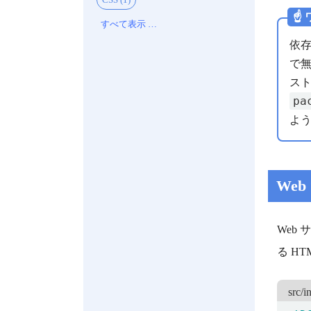
☝️
すべて表示 …
依存
で無
スト
pa
よ
We
Web
る HT
src/i