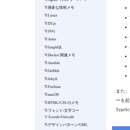
雑多な技術メモ
Linux
D3.js
SVG
Astro
GraphQL
Docker 関連メモ
Ansible
GitHub
Jekyll
Firebase
また、
macOS
ーを起
HTML/CSS のメモ
Type
フォント/文字コー
ド/Locale/Unicode
デザインパターン/UML