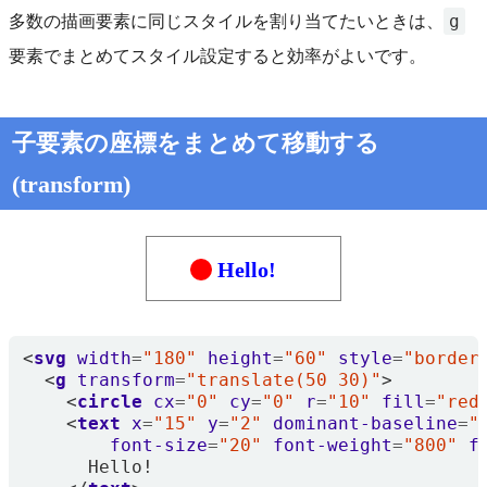
g
多数の描画要素に同じスタイルを割り当てたいときは、
要素でまとめてスタイル設定すると効率がよいです。
子要素の座標をまとめて移動する
(transform)
Hello!
<
svg
width
=
"180"
height
=
"60"
style
=
"border
<
g
transform
=
"translate(50 30)"
>
<
circle
cx
=
"0"
cy
=
"0"
r
=
"10"
fill
=
"red
<
text
x
=
"15"
y
=
"2"
dominant-baseline
=
"
font-size
=
"20"
font-weight
=
"800"
f