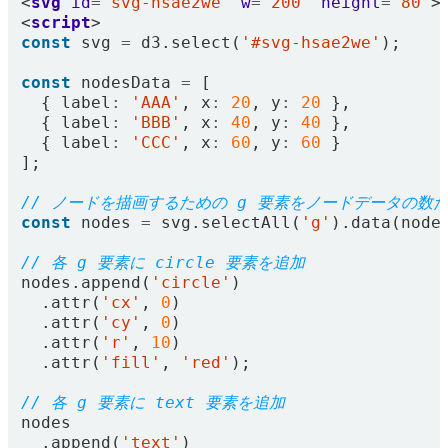
<
svg
id
=
"svg-hsae2we"
w
=
"200"
height
=
"80"
>
<
script
>
const
svg
=
d3
.
select
(
'#svg-hsae2we'
);
const
nodesData
=
[
{
label
:
'AAA'
,
x
:
20
,
y
:
20
},
{
label
:
'BBB'
,
x
:
40
,
y
:
40
},
{
label
:
'CCC'
,
x
:
60
,
y
:
60
}
];
const
nodes
=
svg
.
selectAll
(
'g'
).
data
(
node
nodes
.
append
(
'circle'
)
.
attr
(
'cx'
,
0
)
.
attr
(
'cy'
,
0
)
.
attr
(
'r'
,
10
)
.
attr
(
'fill'
,
'red'
);
nodes
.
append
(
'text'
)