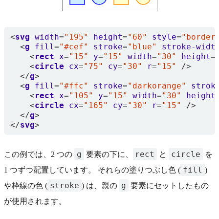
<
svg
width
=
"195"
height
=
"60"
style
=
"border
<
g
fill
=
"#cef"
stroke
=
"blue"
stroke-widt
<
rect
x
=
"15"
y
=
"15"
width
=
"30"
height
=
<
circle
cx
=
"75"
cy
=
"30"
r
=
"15"
/>
</
g
>
<
g
fill
=
"#ffc"
stroke
=
"darkorange"
strok
<
rect
x
=
"105"
y
=
"15"
width
=
"30"
height
<
circle
cx
=
"165"
cy
=
"30"
r
=
"15"
/>
</
g
>
</
svg
>
g
rect
circle
この例では、2 つの
要素の下に、
と
を
fill
1 つずつ配置しています。 それらの塗りつぶし色 (
)
stroke
g
や枠線の色 (
) は、親の
要素にセットしたもの
が使用されます。