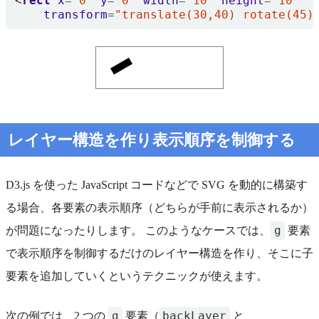
<
rect
x
=
"0"
y
=
"0"
width
=
"10"
height
=
"10"
transform
=
"translate(30,40) rotate(45)
レイヤー構造を作り表示順序を制御する
D3.js を使った JavaScript コードなどで SVG を動的に構築す
る場合、各要素の表示順序（どちらが手前に表示されるか）
g
が問題になったりします。 このようなケースでは、
要素
で表示順序を制御するだけのレイヤー構造を作り、そこに子
要素を追加していくというテクニックが使えます。
g
backLayer
次の例では、2 つの
要素（
と