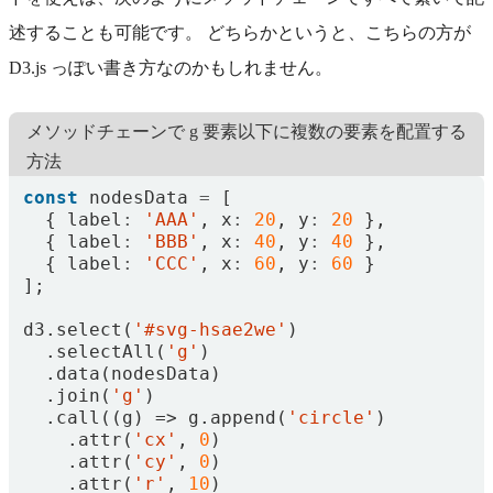
述することも可能です。 どちらかというと、こちらの方が
D3.js っぽい書き方なのかもしれません。
メソッドチェーンで g 要素以下に複数の要素を配置する
方法
const
nodesData
=
[
{
label
:
'AAA'
,
x
:
20
,
y
:
20
},
{
label
:
'BBB'
,
x
:
40
,
y
:
40
},
{
label
:
'CCC'
,
x
:
60
,
y
:
60
}
];
d3
.
select
(
'#svg-hsae2we'
)
.
selectAll
(
'g'
)
.
data
(
nodesData
)
.
join
(
'g'
)
.
call
((
g
)
=>
g
.
append
(
'circle'
)
.
attr
(
'cx'
,
0
)
.
attr
(
'cy'
,
0
)
.
attr
(
'r'
,
10
)