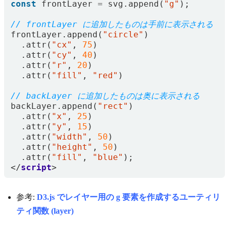
const
frontLayer
=
svg
.
append
(
"g"
);
frontLayer
.
append
(
"circle"
)
.
attr
(
"cx"
,
75
)
.
attr
(
"cy"
,
40
)
.
attr
(
"r"
,
20
)
.
attr
(
"fill"
,
"red"
)
backLayer
.
append
(
"rect"
)
.
attr
(
"x"
,
25
)
.
attr
(
"y"
,
15
)
.
attr
(
"width"
,
50
)
.
attr
(
"height"
,
50
)
.
attr
(
"fill"
,
"blue"
);
</
script
>
参考:
D3.js でレイヤー用の g 要素を作成するユーティリ
ティ関数 (layer)