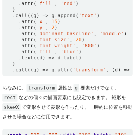
.
attr
(
'fill'
,
'red'
)
)
.
call
((
g
)
=>
g
.
append
(
'text'
)
.
attr
(
'x'
,
15
)
.
attr
(
'y'
,
2
)
.
attr
(
'dominant-baseline'
,
'middle'
)
.
attr
(
'font-size'
,
20
)
.
attr
(
'font-weight'
,
'800'
)
.
attr
(
'fill'
,
'blue'
)
.
text
((
d
)
=>
d
.
label
)
)
.
call
((
g
)
=>
g
.
attr
(
'transform'
,
(
d
)
=>
transform
g
ちなみに、
属性は
要素だけでなく、
rect
などの個々の描画要素にも設定できます。 矩形を
skewX
で変形させて菱形を作ったり、一時的に位置を移動
させる場合などに使用できます。