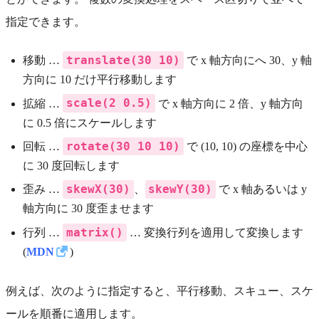
指定できます。
translate(30 10)
移動 …
で x 軸方向にへ 30、y 軸
方向に 10 だけ平行移動します
scale(2 0.5)
拡縮 …
で x 軸方向に 2 倍、y 軸方向
に 0.5 倍にスケールします
rotate(30 10 10)
回転 …
で (10, 10) の座標を中心
に 30 度回転します
skewX(30)
skewY(30)
歪み …
、
で x 軸あるいは y
軸方向に 30 度歪ませます
matrix()
行列 …
… 変換行列を適用して変換します
(
MDN
)
例えば、次のように指定すると、平行移動、スキュー、スケ
ールを順番に適用します。