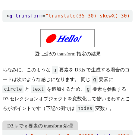
<
g
transform
=
"translate(35 30) skewX(-30) 
Hello!
図: 上記の transform 指定の結果
g
ちなみに、このような
要素を D3.js で生成する場合のコ
g
ードは次のような感じになります。 同じ
要素に
circle
text
g
と
を追加するため、
要素を参照する
D3 セレクションオブジェクトを変数化して使いまわすとこ
nodes
ろがポイントです（下記の例では
変数）。
D3.js で g 要素の transform 処理