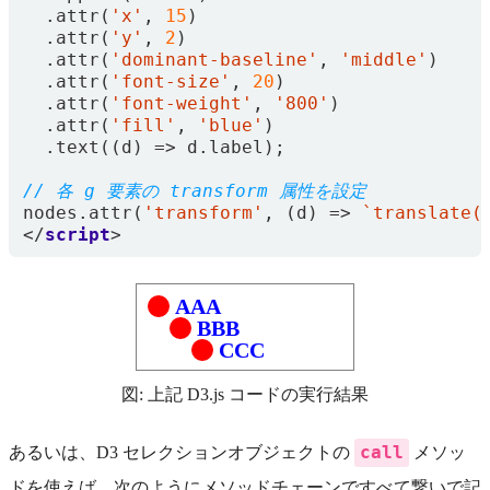
.
attr
(
'x'
,
15
)
.
attr
(
'y'
,
2
)
.
attr
(
'dominant-baseline'
,
'middle'
)
.
attr
(
'font-size'
,
20
)
.
attr
(
'font-weight'
,
'800'
)
.
attr
(
'fill'
,
'blue'
)
.
text
((
d
)
=>
d
.
label
);
nodes
.
attr
(
'transform'
,
(
d
)
=>
`translate(
</
script
>
AAA
BBB
CCC
図: 上記 D3.js コードの実行結果
call
あるいは、D3 セレクションオブジェクトの
メソッ
ドを使えば、次のようにメソッドチェーンですべて繋いで記