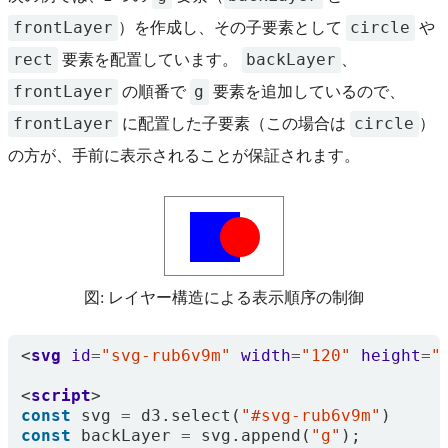
frontLayer
circle
）を作成し、その子要素として
や
rect
backLayer
要素を配置しています。
、
frontLayer
g
の順番で
要素を追加しているので、
frontLayer
circle
に配置した子要素（この場合は
）
の方が、手前に表示されることが保証されます。
図: レイヤー構造による表示順序の制御
<
svg
id
=
"svg-rub6v9m"
width
=
"120"
height
=
"
<
script
>
const
svg
=
d3
.
select
(
"#svg-rub6v9m"
)
const
backLayer
=
svg
.
append
(
"g"
);