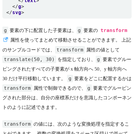
</
text
>
</
g
>
</
svg
>
g
g
transform
要素の下に配置した子要素は、
要素の
属性を使ってまとめて移動させることができます。 上記
transform
のサンプルコードでは、
属性の値として
translate(50, 30)
g
を指定しており、
要素でグルー
ピングされたすべての子要素が x 軸方向へ 50、y 軸方向へ
g
30 だけ平行移動しています。
要素をどこに配置するかは
transform
g
属性で制御できるので、
要素でグルーピン
グされた部分は、自分の座標系だけを意識したコンポーネン
トのように記述できます。
transform
の値には、次のような変換処理を指定するこ
とができます。 複数の変換処理をスペース区切りで並べて