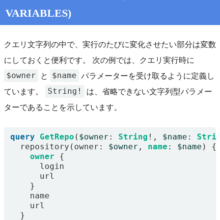
VARIABLES)
クエリ文字列の中で、実行のたびに変化させたい部分は変数
にしておくと便利です。 次の例では、クエリ実行時に
$owner
$name
と
パラメーターを受け取るように定義し
String!
ています。
は、省略できない文字列型パラメー
ターであることを示しています。
query
GetRepo
(
$owner
:
String
!,
$name
:
Stri
repository
(
owner
:
$owner
,
name
:
$name
)
{
owner
{
login
url
}
name
url
}