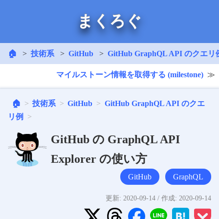
まくろぐ
🏠
技術系
GitHub
GitHub GraphQL API のクエリ
マイルストーン情報を取得する (milestone)
🏠
技術系
GitHub
GitHub GraphQL API のクエ
リ例
GitHub の GraphQL API
Explorer の使い方
GitHub
GraphQL
更新:
2020-09-14
/ 作成:
2020-09-14