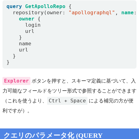
query
GetApolloRepo
{
repository
(
owner
:
"apollographql"
,
name
:
owner
{
login
url
}
name
url
}
}
Explorer
ボタンを押すと、スキーマ定義に基づいて、入
力可能なフィールドをツリー形式で参照することができます
Ctrl + Space
（これを使うより、
による補完の方が便
利ですが）。
クエリのパラメータ化 (QUERY