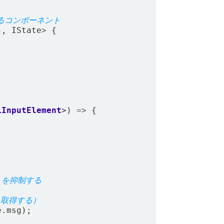
},
IState
>
{
LInputElement
>)
=>
{
e
.
msg
);