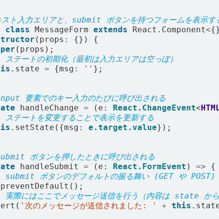
t
class
MessageForm
extends
React
.
Component
<
{
structor
(
props
:
{})
{
uper
(
props
);
his
.
state
=
{
msg
:
''
};
vate
handleChange
=
(
e
: 
React.ChangeEvent
<
HTM
his
.
setState
({
msg
: 
e.target.value
});
vate
handleSubmit
=
(
e
: 
React.FormEvent
)
=>
{
.
preventDefault
();
lert
(
'次のメッセージが送信されました: '
+
this
.
stat