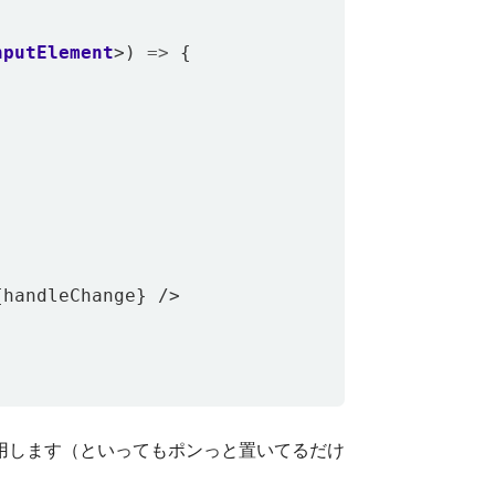
;
nputElement
>)
=>
{
{
handleChange
}
/>
用します（といってもポンっと置いてるだけ