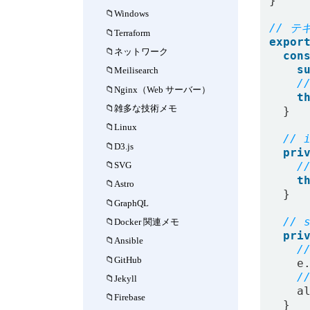
}
Windows
Terraform
expor
ネットワーク
con
s
Meilisearch
Nginx（Web サーバー）
t
雑多な技術メモ
}
Linux
D3.js
pri
SVG
t
Astro
}
GraphQL
Docker 関連メモ
pri
Ansible
GitHub
e
Jekyll
a
Firebase
}