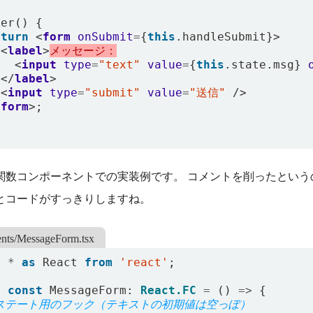
der() {
eturn
<
form
onSubmit
=
{
this
.
handleSubmit
}>
<
label
>
メッセージ：
<
input
type
=
"text"
value
=
{
this
.
state
.
msg
}
</
label
>
<
input
type
=
"submit"
value
=
"送信"
/>
/
form
>;
関数コンポーネントでの実装例です。 コメントを削ったとい
とコードがすっきりしますね。
nts/MessageForm.tsx
t
*
as
React
from
'react'
;
t
const
MessageForm
: 
React.FC
=
()
=>
{