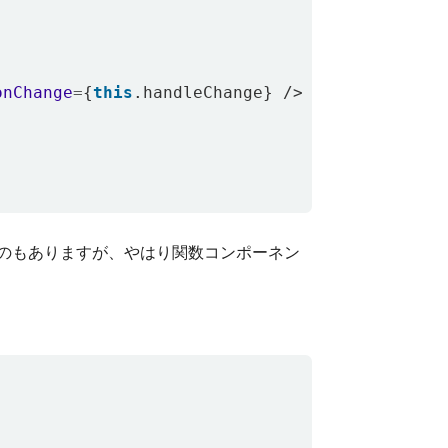
onChange
=
{
this
.
handleChange
}
/>
うのもありますが、やはり関数コンポーネン