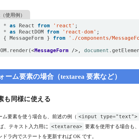
.tsx（使用例）
t
*
as
React
from
'react'
;
t
*
as
ReactDOM
from
'react-dom'
;
t
{
MessageForm
}
from
'./components/MessageF
DOM
.
render
(<
MessageForm
/>,
document
.
getEleme
ーム要素の場合（textarea 要素など）
素も同様に使える
<input type="text">
ーム要素を使う場合も、前述の例（
<textarea>
えば、テキスト入力用に
要素を使用する場合も
ンドラ内でステートを更新すれば OK です。