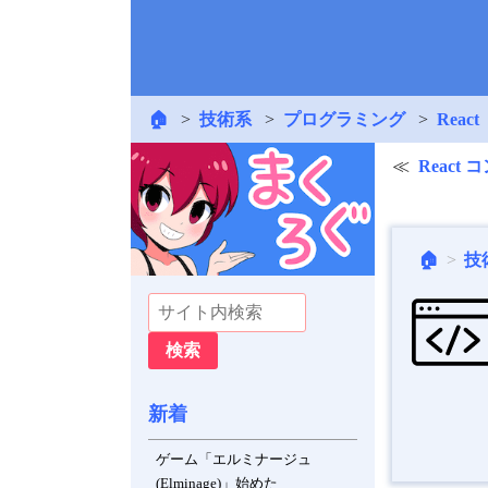
🏠
技術系
プログラミング
React
Reac
🏠
技
新着
ゲーム「エルミナージュ
(Elminage)」始めた