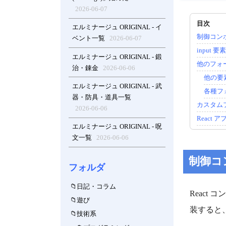
2026-06-07
エルミナージュ ORIGINAL - イ
制御コンポーネ
ベント一覧
2026-06-07
input 
エルミナージュ ORIGINAL - 鍛
他のフォー
治・錬金
2026-06-06
他の要
エルミナージュ ORIGINAL - 武
各種フ
器・防具・道具一覧
カスタムフ
2026-06-06
React
エルミナージュ ORIGINAL - 呪
文一覧
2026-06-06
制御コンポ
フォルダ
日記・コラム
React
遊び
装すると
技術系