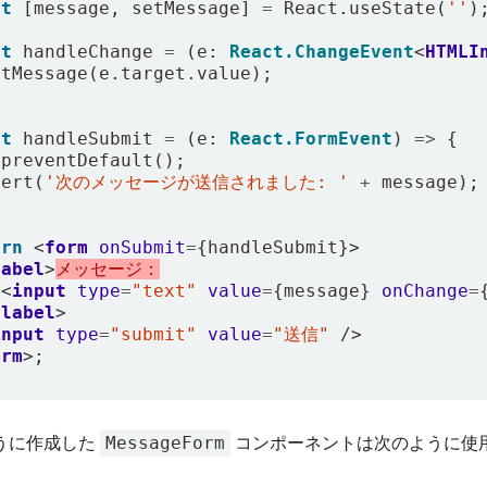
st
[
message
,
setMessage
]
=
React
.
useState
(
''
)
st
handleChange
=
(
e
: 
React.ChangeEvent
<
HTMLI
etMessage
(
e
.
target
.
value
);
st
handleSubmit
=
(
e
: 
React.FormEvent
)
=>
{
.
preventDefault
();
lert
(
'次のメッセージが送信されました: '
+
message
);
urn
<
form
onSubmit
=
{
handleSubmit
}>
label
>
メッセージ：
<
input
type
=
"text"
value
=
{
message
}
onChange
=
/
label
>
input
type
=
"submit"
value
=
"送信"
/>
orm
>;
MessageForm
うに作成した
コンポーネントは次のように使
。