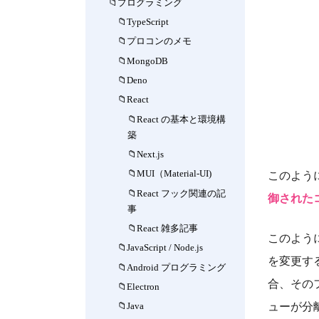
プログラミング
TypeScript
プロコンのメモ
MongoDB
Deno
React
React の基本と環境構
築
Next.js
MUI（Material-UI)
このよう
React フック関連の記
御されたコンポ
事
React 雑多記事
このよう
JavaScript / Node.js
を変更す
Android プログラミング
合、その
Electron
ューが分
Java