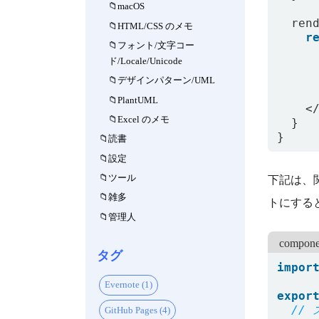
macOS
ren
HTML/CSS のメモ
r
フォント/文字コー
ド/Locale/Unicode
デザインパターン/UML
PlantUML
<
Excel のメモ
}
}
読書
設定
ツール
下記は、
雑多
トにする
管理人
compone
タグ
impor
Evernote (1)
expor
GitHub Pages (4)