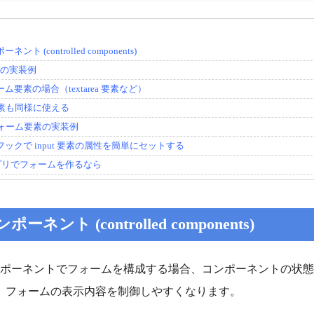
ント (controlled components)
要素の実装例
ム要素の場合（textarea 要素など）
素も同様に使える
ォーム要素の実装例
ックで input 要素の属性を簡単にセットする
 アプリでフォームを作るなら
ーネント (controlled components)
 コンポーネントでフォームを構成する場合、コンポーネントの状態 
、フォームの表示内容を制御しやすくなります。