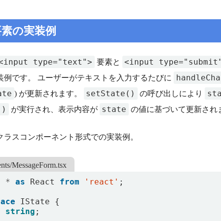
t 要素の実装例
<input type="text">
<input type="submit
要素と
handleCha
装例です。 ユーザーがテキストを入力するたびに
ate
setState()
st
) が更新されます。
の呼び出しにより
()
state
が実行され、表示内容が
の値に基づいて更新され
クラスコンポーネント形式での実装例。
nts/MessageForm.tsx
t
*
as
React
from
'react'
;
face
IState
{
: 
string
;