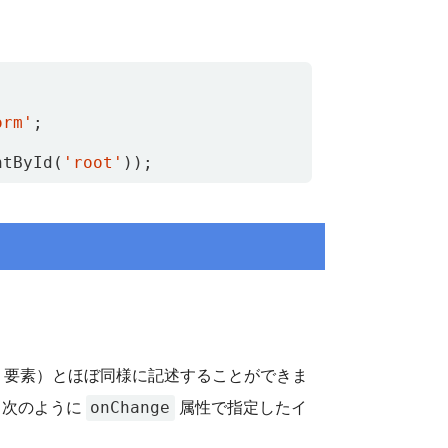
orm'
;
ntById
(
'root'
));
要素）とほぼ同様に記述することができま
onChange
、次のように
属性で指定したイ