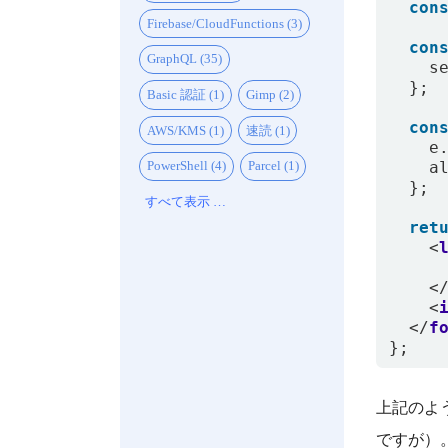
con
Firebase/CloudFunctions (3)
con
GraphQL (35)
s
};
Basic 認証 (1)
Gimp (2)
con
AWS/KMS (1)
速読 (1)
e
a
PowerShell (4)
Parcel (1)
};
すべて表示 …
ret
<
<
<
</
f
};
上記のよ
ですが）