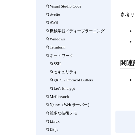
Visual Studio Code
Svelte
参考リ
AWS
機械学習／ディープラーニング
Windows
Terraform
ネットワーク
関連
SSH
セキュリティ
gRPC / Protocol Buffers
Let's Encrypt
Meilisearch
Nginx（Web サーバー）
雑多な技術メモ
Linux
D3.js