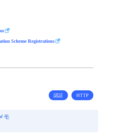
on
ation Scheme Registrations
認証
HTTP
メモ