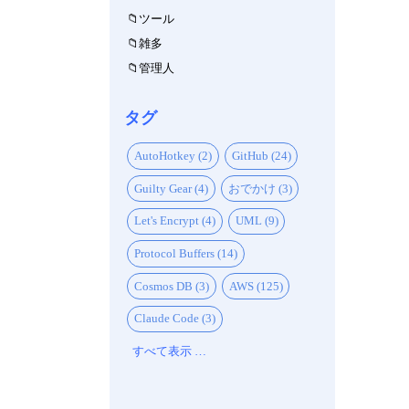
ツール
雑多
管理人
タグ
AutoHotkey (2)
GitHub (24)
Guilty Gear (4)
おでかけ (3)
Let's Encrypt (4)
UML (9)
Protocol Buffers (14)
Cosmos DB (3)
AWS (125)
Claude Code (3)
すべて表示 …