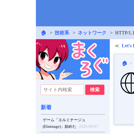
🏠
技術系
ネットワーク
HTTP/
Let's
🏠
新着
ゲーム「エルミナージュ
(Elminage)」始めた
2026-06-07