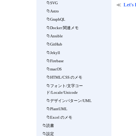
SVG
Let's
Astro
GraphQL
Docker 関連メモ
Ansible
GitHub
Jekyll
Firebase
macOS
HTML/CSS のメモ
フォント/文字コー
ド/Locale/Unicode
デザインパターン/UML
PlantUML
Excel のメモ
読書
設定