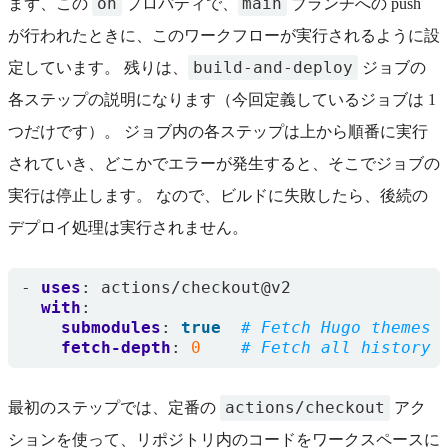
on
main
まず、この
プロパティで、
ブランチへの push
が行われたときに、このワークフローが実行されるように設
build-and-deploy
定しています。 残りは、
ジョブの
各ステップの説明になります（今回定義しているジョブは 1
つだけです）。 ジョブ内の各ステップは上から順番に実行
されていき、どこかでエラーが発生すると、そこでジョブの
実行は停止します。 なので、ビルドに失敗したら、後続の
デプロイ処理は実行されません。
- 
uses
:
actions/checkout@v2
with
:
submodules
:
true
# Fetch Hugo themes 
fetch-depth
:
0
# Fetch all history 
actions/checkout
最初のステップでは、定番の
アク
ションを使って、リポジトリ内のコードをワークスペースに