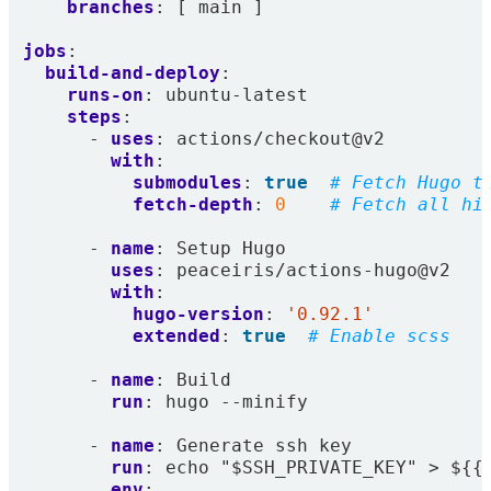
branches
:
[
main ]
jobs
:
build-and-deploy
:
runs-on
:
ubuntu-latest
steps
:
- 
uses
:
actions/checkout@v2
with
:
submodules
:
true
# Fetch Hugo t
fetch-depth
:
0
# Fetch all hi
- 
name
:
Setup Hugo
uses
:
peaceiris/actions-hugo@v2
with
:
hugo-version
:
'0.92.1'
extended
:
true
# Enable scss
- 
name
:
Build
run
:
hugo --minify
- 
name
:
Generate ssh key
run
:
echo "$SSH_PRIVATE_KEY" > ${{
env
: