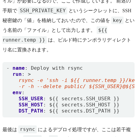
イル」が必要になるので、ここで作成しています。 前述の
SSH_PRIVATE_KEY
手順で
というシークレットに、SSH
key
秘密鍵の「値」を格納しておいたので、この値を
とい
${{
う名前の「ファイル」として出力します。
runner.temp }}
は、ビルド時にテンポラリディレクト
リ名に置換されます。
- 
name
:
Deploy with rsync
run
:
>
    -r -h --delete public/ ${SSH_USER}@${S
env
:
SSH_USER
:
${{ secrets.SSH_USER }}
SSH_HOST
:
${{ secrets.SSH_HOST }}
DST_PATH
:
${{ secrets.DST_PATH }}
rsync
最後は
によるデプロイ処理ですが、ここは若干複