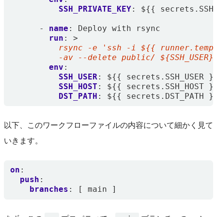
SSH_PRIVATE_KEY
:
${{ secrets.SSH
- 
name
:
Deploy with rsync
run
:
>
          -av --delete public/ ${SSH_USER}
env
:
SSH_USER
:
${{ secrets.SSH_USER }
SSH_HOST
:
${{ secrets.SSH_HOST }
DST_PATH
:
${{ secrets.DST_PATH }
以下、このワークフローファイルの内容について細かく見て
いきます。
on
:
push
:
branches
:
[
main ]