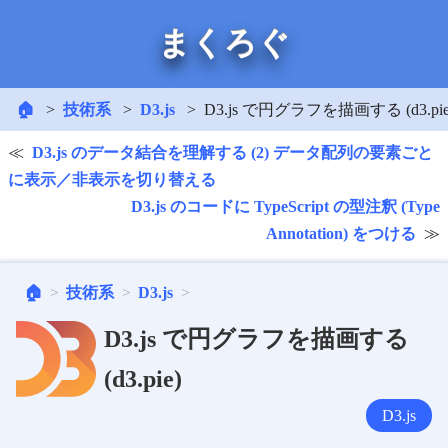
まくろぐ
🏠
技術系
D3.js
D3.js で円グラフを描画する (d3.pie
D3.js のデータ結合を理解する (2) データ配列の要素ごと
に表示／非表示を切り替える
D3.js のコードに TypeScript の型注釈 (Type
Annotation) をつける
🏠
技術系
D3.js
D3.js で円グラフを描画する
(d3.pie)
D3.js