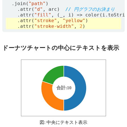
.
join
(
"path"
)
.
attr
(
"d"
,
arc
)
.
attr
(
"fill"
,
(
_
,
i
)
=>
color
(
i
.
toStri
.
attr
(
"stroke"
,
"yellow"
)
.
attr
(
"stroke-width"
,
2
)
ドーナツチャートの中心にテキストを表示
合計:10
図: 中央にテキスト表示