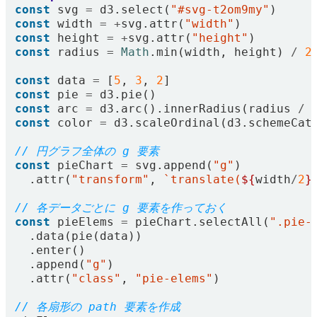
const
svg
=
d3
.
select
(
"#svg-t2om9my"
)
const
width
=
+
svg
.
attr
(
"width"
)
const
height
=
+
svg
.
attr
(
"height"
)
const
radius
=
Math
.
min
(
width
,
height
)
/
2
const
data
=
[
5
,
3
,
2
]
const
pie
=
d3
.
pie
()
const
arc
=
d3
.
arc
().
innerRadius
(
radius
/
const
color
=
d3
.
scaleOrdinal
(
d3
.
schemeCat
const
pieChart
=
svg
.
append
(
"g"
)
.
attr
(
"transform"
,
`translate(
${
width
/
2
}
const
pieElems
=
pieChart
.
selectAll
(
".pie-
.
data
(
pie
(
data
))
.
enter
()
.
append
(
"g"
)
.
attr
(
"class"
,
"pie-elems"
)