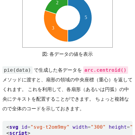
2
5
3
図: 各データの値を表示
pie(data)
arc.centroid()
で生成した各データを
メソッドに渡すと、扇形の領域の中央座標（重心）を返して
くれます。 これを利用して、各扇形（あるいは円弧）の中
央にテキストを配置することができます。 ちょっと複雑な
ので全体のコードを示しておきます。
<
svg
id
=
"svg-t2om9my"
width
=
"300"
height
=
"
<
script
>