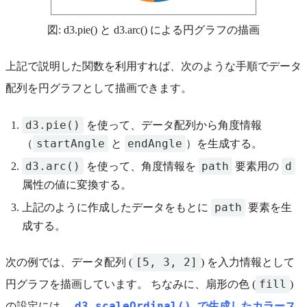
図: d3.pie() と d3.arc() による円グラフの描画
上記で説明した関数を利用すれば、次のような手順でデータ
配列を円グラフとして描画できます。
d3.pie()
を使って、データ配列から角度情報
startAngle
endAngle
（
と
）を生成する。
d3.arc()
path
d
を使って、角度情報を
要素用の
属性の値に変換する。
path
上記のように作成したデータをもとに
要素を生
成する。
[5, 3, 2]
次の例では、データ配列 (
) を入力情報として
fill
円グラフを描画しています。 ちなみに、扇形の色 (
)
d3.scaleOrdinal()
の設定には、
で生成したカラース