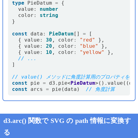
type
PieDatum
=
{
value
: 
number
color
: 
string
}
const
data
: 
PieDatum
[]
=
[
{
value
: 
30
,
color
:
"red"
},
{
value
: 
20
,
color
:
"blue"
},
{
value
: 
10
,
color
:
"yellow"
},
]
const
pie
=
d3
.
pie
<
PieDatum
>().
value
((
d
)
const
arcs
=
pie
(
data
)
d3.arc() 関数で SVG の path 情報に変換す
る