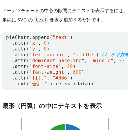
ドーナツチャートの中心の隙間にテキストを表示するには、
text
単純に SVG の
要素を追加するだけです。
pieChart
.
append
(
"text"
)
.
attr
(
"x"
,
0
)
.
attr
(
"y"
,
0
)
.
attr
(
"text-anchor"
,
"middle"
)
.
attr
(
"dominant-baseline"
,
"middle"
)
.
attr
(
"font-size"
,
20
)
.
attr
(
"font-weight"
,
600
)
.
attr
(
"fill"
,
"#666"
)
.
text
(
"合計:"
+
d3
.
sum
(
data
))
扇形（円弧）の中にテキストを表示