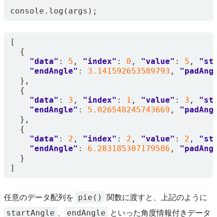
console
.
log
(
args
);
[
{
"data"
:
5
,
"index"
:
0
,
"value"
:
5
,
"st
"endAngle"
:
3.141592653589793
,
"padAng
},
{
"data"
:
3
,
"index"
:
1
,
"value"
:
3
,
"st
"endAngle"
:
5.026548245743669
,
"padAng
},
{
"data"
:
2
,
"index"
:
2
,
"value"
:
2
,
"st
"endAngle"
:
6.283185307179586
,
"padAng
}
]
pie()
任意のデータ配列を
関数に渡すと、上記のように
startAngle
endAngle
、
といった角度情報付きデータ