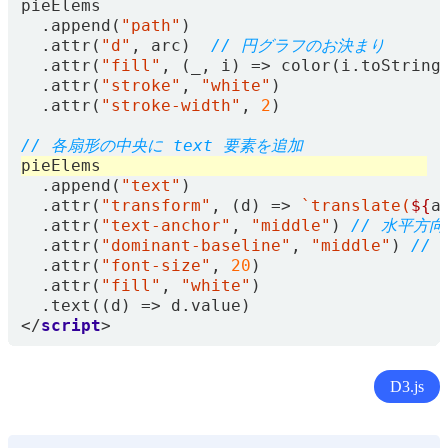
pieElems
.
append
(
"path"
)
.
attr
(
"d"
,
arc
)
.
attr
(
"fill"
,
(
_
,
i
)
=>
color
(
i
.
toString
.
attr
(
"stroke"
,
"white"
)
.
attr
(
"stroke-width"
,
2
)
pieElems
.
append
(
"text"
)
.
attr
(
"transform"
,
(
d
)
=>
`translate(
${
a
.
attr
(
"text-anchor"
,
"middle"
)
.
attr
(
"dominant-baseline"
,
"middle"
)
.
attr
(
"font-size"
,
20
)
.
attr
(
"fill"
,
"white"
)
.
text
((
d
)
=>
d
.
value
)
</
script
>
D3.js