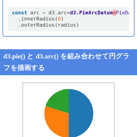
const
arc
=
d3
.
arc
<
d3.PieArcDatum
<
PieDat
.
innerRadius
(
0
)
.
outerRadius
(
radius
)
d3.pie() と d3.arc() を組み合わせて円グラ
フを描画する