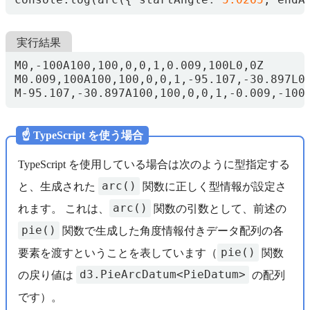
実行結果
M-95.107,-30.897A100,100,0,0,1,-0.009,-100
☝️ TypeScript を使う場合
TypeScript を使用している場合は次のように型指定する
arc()
と、生成された
関数に正しく型情報が設定さ
arc()
れます。 これは、
関数の引数として、前述の
pie()
関数で生成した角度情報付きデータ配列の各
pie()
要素を渡すということを表しています（
関数
d3.PieArcDatum<PieDatum>
の戻り値は
の配列
です）。