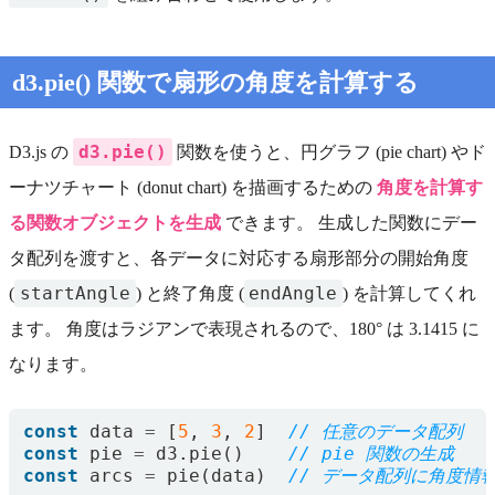
d3.pie() 関数で扇形の角度を計算する
d3.pie()
D3.js の
関数を使うと、円グラフ (pie chart) やド
ーナツチャート (donut chart) を描画するための
角度を計算す
る関数オブジェクトを生成
できます。 生成した関数にデー
タ配列を渡すと、各データに対応する扇形部分の開始角度
startAngle
endAngle
(
) と終了角度 (
) を計算してくれ
ます。 角度はラジアンで表現されるので、180° は 3.1415 に
なります。
const
data
=
[
5
,
3
,
2
]
const
pie
=
d3
.
pie
()
const
arcs
=
pie
(
data
)