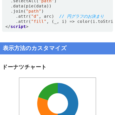
.
selectAll
(
"path"
)
.
data
(
pie
(
data
))
.
join
(
"path"
)
.
attr
(
"d"
,
arc
)
.
attr
(
"fill"
,
(
_
,
i
)
=>
color
(
i
.
toStri
</
script
>
表示方法のカスタマイズ
ドーナツチャート