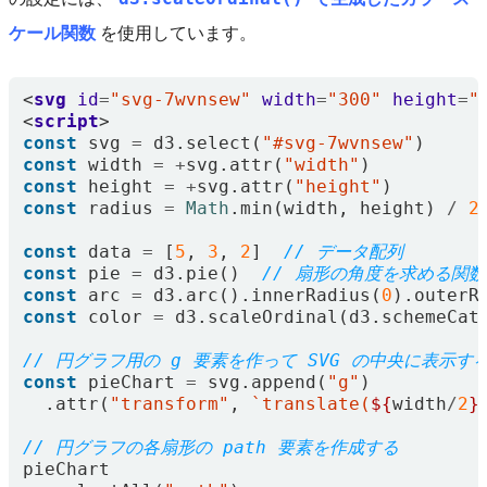
ケール関数
を使用しています。
<
svg
id
=
"svg-7wvnsew"
width
=
"300"
height
=
"
<
script
>
const
svg
=
d3
.
select
(
"#svg-7wvnsew"
)
const
width
=
+
svg
.
attr
(
"width"
)
const
height
=
+
svg
.
attr
(
"height"
)
const
radius
=
Math
.
min
(
width
,
height
)
/
2
const
data
=
[
5
,
3
,
2
]
const
pie
=
d3
.
pie
()
const
arc
=
d3
.
arc
().
innerRadius
(
0
).
outerR
const
color
=
d3
.
scaleOrdinal
(
d3
.
schemeCat
const
pieChart
=
svg
.
append
(
"g"
)
.
attr
(
"transform"
,
`translate(
${
width
/
2
}
pieChart