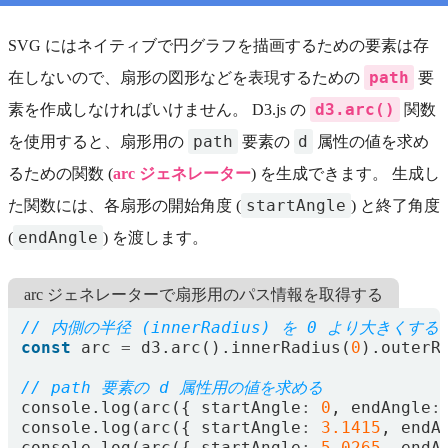
SVG にはネイティブで円グラフを描画するための要素は存
path
在しないので、扇形の図形などを表現するための
要
d3.arc()
素を作成しなければいけません。 D3.js の
関数
path
d
を使用すると、扇形用の
要素の
属性の値を求め
るための関数 (
arc ジェネレーター
) を生成できます。 生成し
startAngle
た関数には、各扇形の開始角度 (
) と終了角度
endAngle
(
) を渡します。
arc ジェネレーターで扇形用のパス情報を取得する
const
arc
=
d3
.
arc
().
innerRadius
(
0
).
outerR
console
.
log
(
arc
({
startAngle
:
0
,
endAngle
:
console
.
log
(
arc
({
startAngle
:
3.1415
,
endA
console
.
log
(
arc
({
startAngle
:
5.0265
,
endA