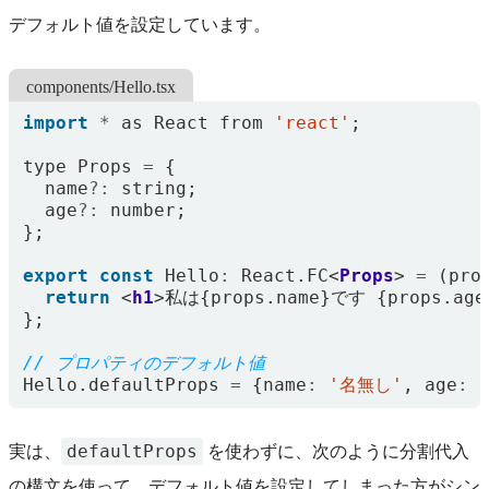
デフォルト値を設定しています。
components/Hello.tsx
import
*
as
React
from
'react'
;
type
Props
=
{
name
?:
string
;
age
?:
number
;
};
export
const
Hello
:
React
.
FC
<
Props
>
=
(
pro
return
<
h1
>
私は
{
props
.
name
}
です
{
props
.
age
};
Hello
.
defaultProps
=
{
name
:
'名無し'
,
age
:
defaultProps
実は、
を使わずに、次のように分割代入
の構文を使って、デフォルト値を設定してしまった方がシン