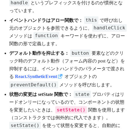
handle
というプレフィックスを付けるのが慣例とな
っています。
this
イベントハンドラはアロー関数で：
で呼び出し
handleClick
元のオブジェクトを参照できるように、
function
メソッドは
キーワードを使わずに、アロー
関数の形で定義します。
button
デフォルト動作を抑止する：
要素などのクリ
ック時のデフォルト動作（フォーム内容の post など）を
抑制するには、イベントハンドラのパラメータで渡され
る
React.SyntheticEvent
オブジェクトの
preventDefault()
メソッドを呼び出します。
state
状態の変更は setState 関数で：
プロパティはリ
ードオンリーになっているので、コンポーネントの状態
setState()
を変更したいときは、
関数を使用します
（コンストラクタでは例外的に代入できます）。
setState()
を使って状態を変更すると、自動的に