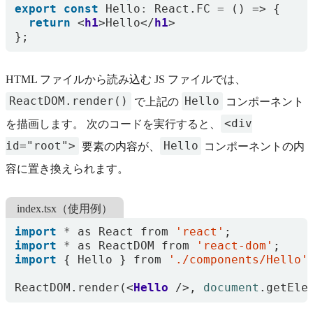
export
const
Hello
:
React
.
FC
=
()
=>
{
return
<
h1
>
Hello
</
h1
>
};
HTML ファイルから読み込む JS ファイルでは、
ReactDOM.render()
Hello
で上記の
コンポーネント
<div
を描画します。 次のコードを実行すると、
id="root">
Hello
要素の内容が、
コンポーネントの内
容に置き換えられます。
index.tsx（使用例）
import
*
as
React
from
'react'
;
import
*
as
ReactDOM
from
'react-dom'
;
import
{
Hello
}
from
'./components/Hello'
ReactDOM
.
render
(<
Hello
/>,
document
.
getEle