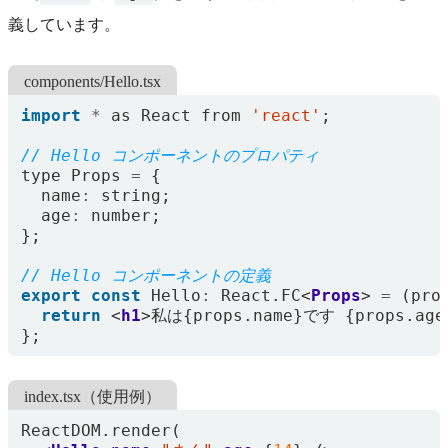
義しています。
components/Hello.tsx
import
*
as
React
from
'react'
;
type
Props
=
{
name
:
string
;
age
:
number
;
};
export
const
Hello
:
React
.
FC
<
Props
>
=
(
pro
return
<
h1
>
私は
{
props
.
name
}
です
{
props
.
age
};
index.tsx（使用例）
ReactDOM
.
render
(