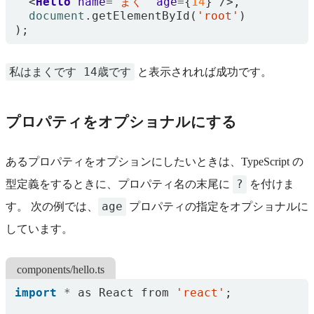
<
Hello
name
=
"まく"
age
=
{
14
}
/>,
document
.
getElementById
(
'root'
)
);
私はまくです 14歳です
と表示されれば成功です。
プロパティをオプショナルにする
あるプロパティをオプションにしたいときは、TypeScript の
?
型定義をするときに、プロパティ名の末尾に
を付けま
age
す。 次の例では、
プロパティの指定をオプショナルに
しています。
components/hello.ts
import
*
as
React
from
'react'
;