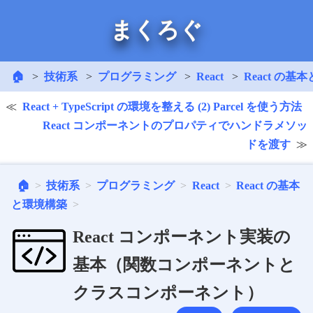
まくろぐ
🏠
技術系
プログラミング
React
React の基
React + TypeScript の環境を整える (2) Parcel を使う方法
React コンポーネントのプロパティでハンドラメソッ
ドを渡す
🏠
技術系
プログラミング
React
React の基本
と環境構築
React コンポーネント実装の
基本（関数コンポーネントと
クラスコンポーネント）