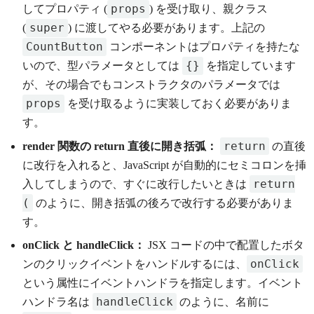
props
してプロパティ (
) を受け取り、親クラス
super
(
) に渡してやる必要があります。上記の
CountButton
コンポーネントはプロパティを持たな
{}
いので、型パラメータとしては
を指定しています
が、その場合でもコンストラクタのパラメータでは
props
を受け取るように実装しておく必要がありま
す。
return
render 関数の return 直後に開き括弧：
の直後
に改行を入れると、JavaScript が自動的にセミコロンを挿
return
入してしまうので、すぐに改行したいときは
(
のように、開き括弧の後ろで改行する必要がありま
す。
onClick と handleClick：
JSX コードの中で配置したボタ
onClick
ンのクリックイベントをハンドルするには、
という属性にイベントハンドラを指定します。イベント
handleClick
ハンドラ名は
のように、名前に