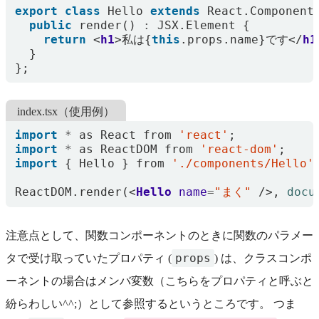
export
class
Hello
extends
React
.
Component
public
render
()
:
JSX
.
Element
{
return
<
h1
>
私は
{
this
.
props
.
name
}
です
</
h1
}
};
index.tsx（使用例）
import
*
as
React
from
'react'
;
import
*
as
ReactDOM
from
'react-dom'
;
import
{
Hello
}
from
'./components/Hello'
ReactDOM
.
render
(<
Hello
name
=
"まく"
/>,
docu
注意点として、関数コンポーネントのときに関数のパラメー
props
タで受け取っていたプロパティ (
) は、クラスコンポ
ーネントの場合はメンバ変数（こちらをプロパティと呼ぶと
紛らわしい^^;）として参照するというところです。 つま