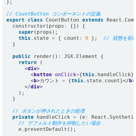
};
export
class
CountButton
extends
React
.
Com
constructor
(
props
:
{})
{
super
(
props
);
this
.
state
=
{
count
:
0
};
}
public
render
()
:
JSX
.
Element
{
return
(
<
div
>
<
button
onClick
=
{
this
.
handleClick
}
<
b
>
カウント
=
{
this
.
state
.
count
}</
b
>
</
div
>
);
}
private
handleClick
=
(
e
:
React
.
Syntheti
e
.
preventDefault
();