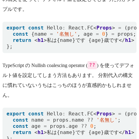
プルです。
export
const
Hello
:
React
.
FC
<
Props
>
=
(
pro
const
{
name
=
'名無し'
,
age
=
0
}
=
props
;
return
<
h1
>
私は
{
name
}
です
{
age
}
歳です
</
h1
>
};
??
TypeScript の Nullish coalescing operator (
) を使ってデフォ
ルト値を設定してしまう方法もあります。 分割代入の構文
に慣れていないうちはこっちのほうが直感的かもしれませ
ん。
export
const
Hello
:
React
.
FC
<
Props
>
=
(
pro
const
name
=
props
.
name
??
'名無し'
;
const
age
=
props
.
age
??
0
;
return
<
h1
>
私は
{
name
}
です
{
age
}
歳です
</
h1
>
};