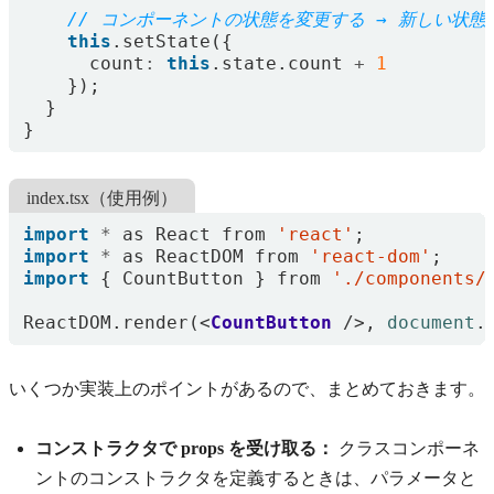
this
.
setState
({
count
:
this
.
state
.
count
+
1
});
}
}
index.tsx（使用例）
import
*
as
React
from
'react'
;
import
*
as
ReactDOM
from
'react-dom'
;
import
{
CountButton
}
from
'./components/
ReactDOM
.
render
(<
CountButton
/>,
document
.
いくつか実装上のポイントがあるので、まとめておきます。
コンストラクタで props を受け取る：
クラスコンポーネ
ントのコンストラクタを定義するときは、パラメータと