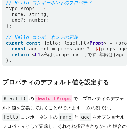
type
Props
=
{
name
:
string
;
age
?:
number
;
};
export
const
Hello
:
React
.
FC
<
Props
>
=
(
pro
const
ageText
=
props
.
age
?
`
${
props
.
age
return
<
h1
>
私は
{
props
.
name
}
です
年齢は
{
ageT
};
プロパティのデフォルト値を設定する
React.FC
deafultProps
の
で、プロパティのデフォ
ルト値を定義しておくことができます。 次の例では、
Hello
name
age
コンポーネントの
と
をオプショナル
プロパティとして定義し、それぞれ指定されなかった場合の