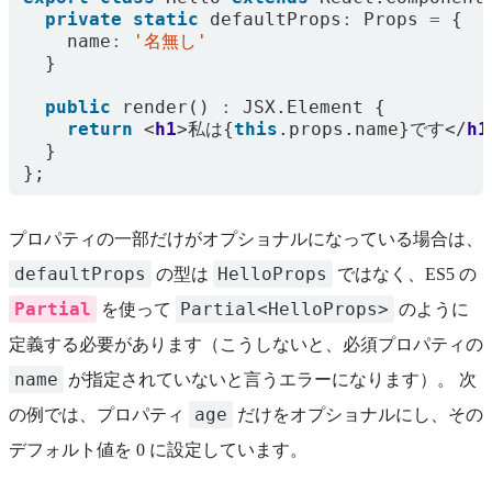
private
static
defaultProps
:
Props
=
{
name
:
'名無し'
}
public
render
()
:
JSX
.
Element
{
return
<
h1
>
私は
{
this
.
props
.
name
}
です
</
h1
}
};
プロパティの一部だけがオプショナルになっている場合は、
defaultProps
HelloProps
の型は
ではなく、ES5 の
Partial
Partial<HelloProps>
を使って
のように
定義する必要があります（こうしないと、必須プロパティの
name
が指定されていないと言うエラーになります）。 次
age
の例では、プロパティ
だけをオプショナルにし、その
デフォルト値を 0 に設定しています。