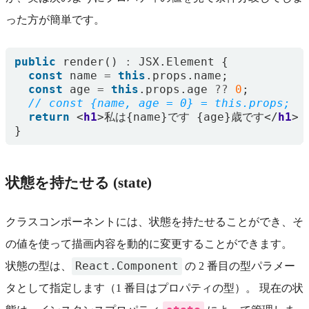
った方が簡単です。
public
render
()
:
JSX
.
Element
{
const
name
=
this
.
props
.
name
;
const
age
=
this
.
props
.
age
??
0
;
return
<
h1
>
私は
{
name
}
です
{
age
}
歳です
</
h1
>
}
状態を持たせる (state)
クラスコンポーネントには、状態を持たせることができ、そ
の値を使って描画内容を動的に変更することができます。
React.Component
状態の型は、
の 2 番目の型パラメー
タとして指定します（1 番目はプロパティの型）。 現在の状