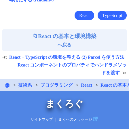
React
TypeScript
React の基本と環境構築
へ戻る
React + TypeScript の環境を整える (2) Parcel を使う方法
React コンポーネントのプロパティでハンドラメソッ
ドを渡す
🏠
技術系
プログラミング
React
React の基
まくろぐ
サイトマップ
｜
まくへのメッセージ