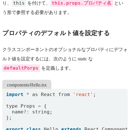
this
this.props.プロパティ名
り、
を付けて、
とい
う形で参照する必要があります。
プロパティのデフォルト値を設定する
クラスコンポーネントのオプショナルなプロパティにデフォ
ルト値を設定するには、次のように static な
defaultPorps
を定義します。
components/Hello.tsx
import
*
as
React
from
'react'
;
type
Props
=
{
name
?:
string
;
};
export
class
Hello
extends
React
.
Component