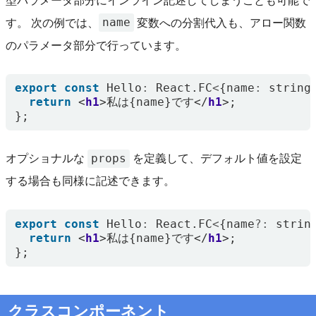
型パラメータ部分にインライン記述してしまうことも可能で
name
す。 次の例では、
変数への分割代入も、アロー関数
のパラメータ部分で行っています。
export
const
Hello
:
React
.
FC
<
{
name
:
string
return
<
h1
>
私は
{
name
}
です
</
h1
>;
};
props
オプショナルな
を定義して、デフォルト値を設定
する場合も同様に記述できます。
export
const
Hello
:
React
.
FC
<
{
name
?:
strin
return
<
h1
>
私は
{
name
}
です
</
h1
>;
};
クラスコンポーネント