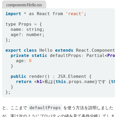
components/Hello.tsx
import
*
as
React
from
'react'
;
type
Props
=
{
name
:
string
;
age
?:
number
;
};
export
class
Hello
extends
React
.
Component
private
static
defaultProps
:
Partial
<
Pro
age
:
0
}
public
render
()
:
JSX
.
Element
{
return
<
h1
>
私は
{
this
.
props
.
name
}
です
{
th
}
};
defaultProps
と、ここまで
を使う方法を説明しました
が、実は次のようにプロパティの値を見て条件分岐してしま