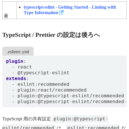
typescript-eslint - Getting Started - Linting with
参考
Type Information
TypeScript / Prettier の設定は後ろへ
.eslintrc.yml
plugin
:
- 
react
- @
typescript-eslint
extends
:
- 
eslint:recommended
- 
plugin:react/recommended
- 
plugin:@typescript-eslint/recommended
- 
plugin:@typescript-eslint/recommended-
plugin:@typescript-
TypeScript 用の共有設定
eslint/recommended
eslint:recommended
は、
な