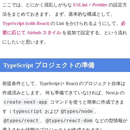
ここでは、とにかく混乱しがちな
ESLint + Prettier
の設定方
法をまとめておきます。 まず、基本的な構成として、
TypeScript (with React)
の Lint をかけられるようにして、
必
要に応じて Airbnb スタイル
を追加で設定する、という流れ
にしたいと思います。
TypeScript プロジェクトの準備
前提条件として、TypeScript (+ React) のプロジェクト自体は
作成済みとします。 何も準備できていなければ、Next.js の
create-next-app
コマンドを使うと簡単に作成できま
typescript
@types/node
す（
および
、
@types/react
@types/react-dom
、
などの型情報が
導入された状態のプロジェクトが作成されます）。