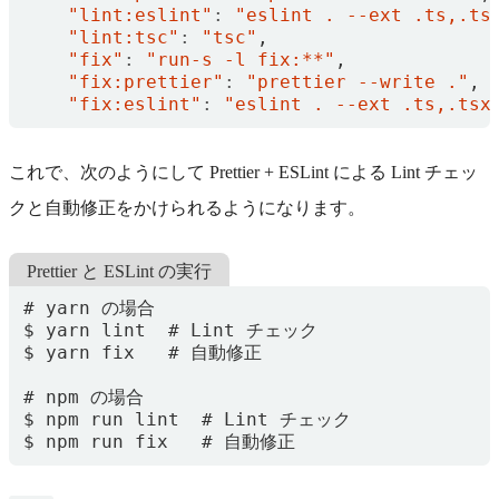
"lint:eslint"
:
"eslint . --ext .ts,.ts
"lint:tsc"
:
"tsc"
,
"fix"
:
"run-s -l fix:**"
,
"fix:prettier"
:
"prettier --write ."
,
"fix:eslint"
:
"eslint . --ext .ts,.tsx
これで、次のようにして Prettier + ESLint による Lint チェッ
クと自動修正をかけられるようになります。
Prettier と ESLint の実行
$ npm run fix   # 自動修正