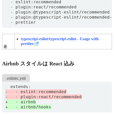
- 
eslint:recommended
- 
plugin:react/recommended
- 
plugin:@typescript-eslint/recommended
- 
plugin:@typescript-eslint/recommended-
- 
prettier
typescript-eslint/typescript-eslint - Usage with
参考
prettier
Airbnb スタイルは React 込み
.eslintrc.yml