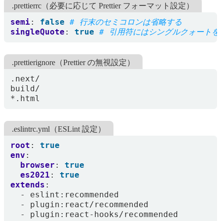
.prettierrc（必要に応じて Prettier フォーマット設定）
semi
:
false
# 行末のセミコロンは省略する
singleQuote
:
true
# 引用符にはシングルクォートを
.prettierignore（Prettier の無視設定）
*.html
.eslintrc.yml（ESLint 設定）
root
:
true
env
:
browser
:
true
es2021
:
true
extends
:
- 
eslint:recommended
- 
plugin:react/recommended
- 
plugin:react-hooks/recommended