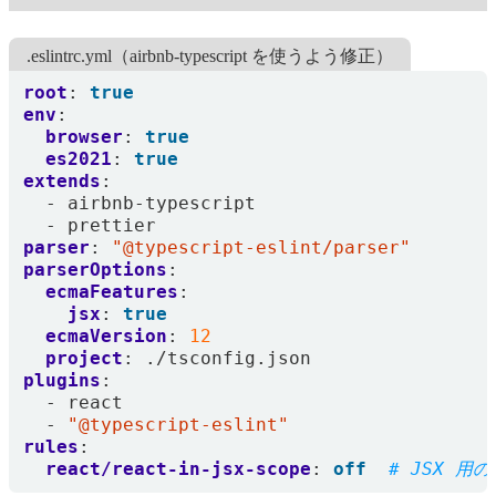
.eslintrc.yml（airbnb-typescript を使うよう修正）
root
:
true
env
:
browser
:
true
es2021
:
true
extends
:
- 
airbnb-typescript
- 
prettier
parser
:
"@typescript-eslint/parser"
parserOptions
:
ecmaFeatures
:
jsx
:
true
ecmaVersion
:
12
project
:
./tsconfig.json
plugins
:
- 
react
- 
"@typescript-eslint"
rules
:
react/react-in-jsx-scope
:
off
# JSX 用