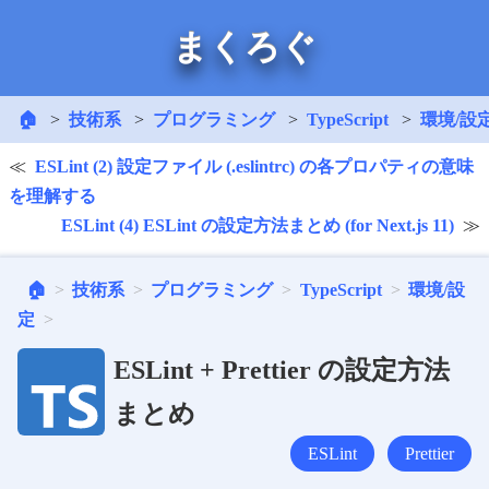
まくろぐ
🏠
技術系
プログラミング
TypeScript
環境/設
ESLint (2) 設定ファイル (.eslintrc) の各プロパティの意味
を理解する
ESLint (4) ESLint の設定方法まとめ (for Next.js 11)
🏠
技術系
プログラミング
TypeScript
環境/設
定
ESLint + Prettier の設定方法
まとめ
ESLint
Prettier