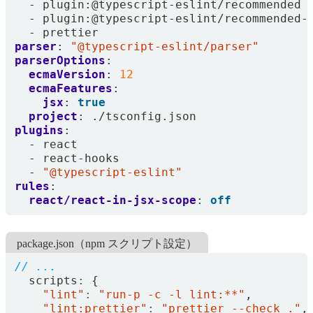
- 
plugin:@typescript-eslint/recommended
- 
plugin:@typescript-eslint/recommended-
- 
prettier
parser
:
"@typescript-eslint/parser"
parserOptions
:
ecmaVersion
:
12
ecmaFeatures
:
jsx
:
true
project
:
./tsconfig.json
plugins
:
- 
react
- 
react-hooks
- 
"@typescript-eslint"
rules
:
react/react-in-jsx-scope
:
off
package.json（npm スクリプト設定）
scripts
:
{
"lint"
:
"run-p -c -l lint:**"
,
"lint:prettier"
:
"prettier --check ."
,