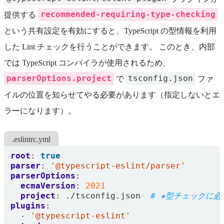
recommended-requiring-type-checking
提供する
という共有設定を有効にすると、TypeScript の型情報を利用
した Lint チェックを行うことができます。 このとき、内部
では TypeScript コンパイラが使用されるため、
parserOptions.project
tsconfig.json
で
ファ
イルの位置を知らせてやる必要があります（指定しないとエ
ラーになります）。
.eslintrc.yml
root
:
true
parser
:
'@typescript-eslint/parser'
parserOptions
:
ecmaVersion
:
2021
project
:
./tsconfig.json 
# ★型チェックに必
plugins
:
- 
'@typescript-eslint'