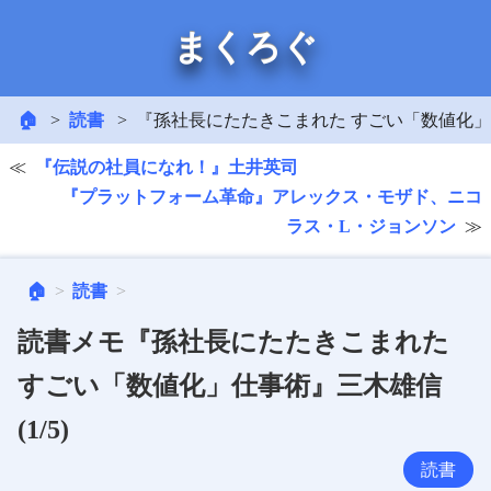
まくろぐ
🏠
読書
『孫社長にたたきこまれた すごい「数値化」仕事
『伝説の社員になれ！』土井英司
『プラットフォーム革命』アレックス・モザド、ニコ
ラス・L・ジョンソン
🏠
読書
読書メモ『孫社長にたたきこまれた
すごい「数値化」仕事術』三木雄信
(1/5)
読書