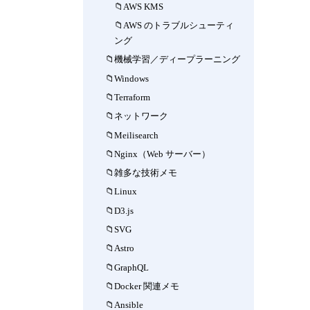
AWS KMS
AWS のトラブルシューティ
ング
機械学習／ディープラーニング
Windows
Terraform
ネットワーク
Meilisearch
Nginx（Web サーバー）
雑多な技術メモ
Linux
D3.js
SVG
Astro
GraphQL
Docker 関連メモ
Ansible