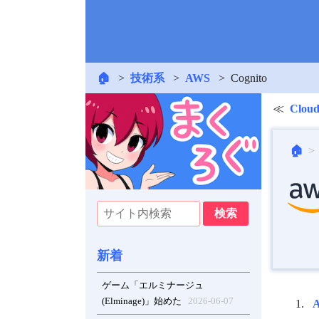
🏠
技術系
AWS
Cognito
Clou
🏠
新着
ゲーム「エルミナージュ
(Elminage)」始めた
2026-06-07