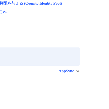
える (Cognito Identity Pool)
れこれ
AppSync