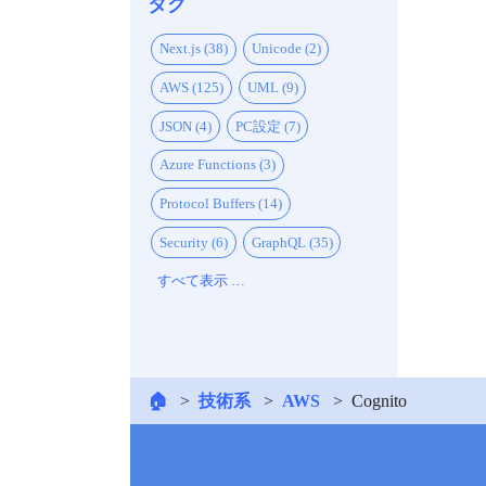
タグ
Next.js (38)
Unicode (2)
AWS (125)
UML (9)
JSON (4)
PC設定 (7)
Azure Functions (3)
Protocol Buffers (14)
Security (6)
GraphQL (35)
すべて表示 …
🏠
技術系
AWS
Cognito