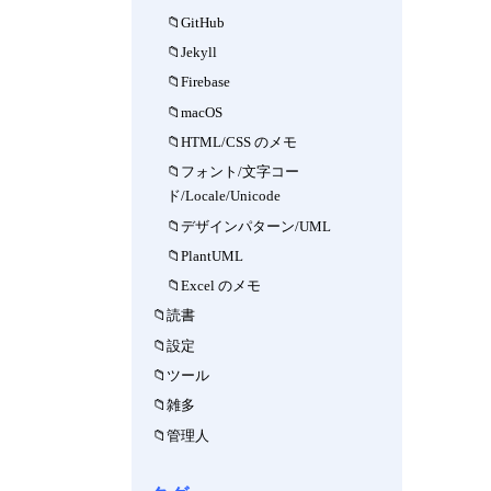
GitHub
Jekyll
Firebase
macOS
HTML/CSS のメモ
フォント/文字コー
ド/Locale/Unicode
デザインパターン/UML
PlantUML
Excel のメモ
読書
設定
ツール
雑多
管理人