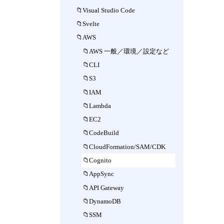
Visual Studio Code
Svelte
AWS
AWS 一般／環境／設定など
CLI
S3
IAM
Lambda
EC2
CodeBuild
CloudFormation/SAM/CDK
Cognito
AppSync
API Gateway
DynamoDB
SSM