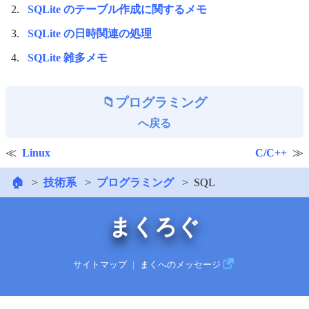
SQLite のテーブル作成に関するメモ
SQLite の日時関連の処理
SQLite 雑多メモ
プログラミング
へ戻る
Linux
C/C++
🏠
技術系
プログラミング
SQL
まくろぐ
サイトマップ
｜
まくへのメッセージ