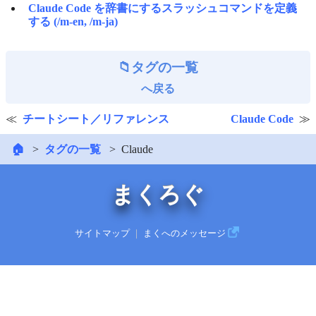
Claude Code を辞書にするスラッシュコマンドを定義
する (/m-en, /m-ja)
タグの一覧
へ戻る
チートシート／リファレンス
Claude Code
🏠
タグの一覧
Claude
まくろぐ
サイトマップ
｜
まくへのメッセージ