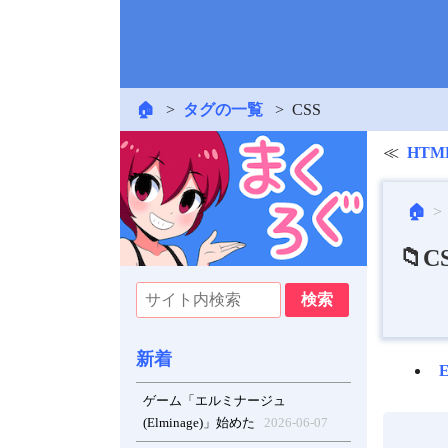
🏠
タグの一覧
CSS
HTM
🏠
📁C
新着
ゲーム「エルミナージュ
(Elminage)」始めた
2026-06-07