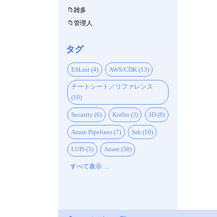
雑多
管理人
タグ
ESLint (4)
AWS/CDK (13)
チートシート／リファレンス
(10)
Security (6)
Kotlin (3)
3D (8)
Azure Pipelines (7)
Ssh (10)
LUIS (5)
Azure (58)
すべて表示 …