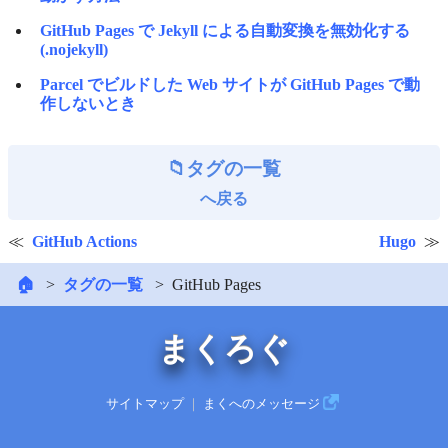
GitHub Pages で Jekyll による自動変換を無効化する
(.nojekyll)
Parcel でビルドした Web サイトが GitHub Pages で動
作しないとき
タグの一覧
へ戻る
GitHub Actions
Hugo
🏠
タグの一覧
GitHub Pages
まくろぐ
サイトマップ
｜
まくへのメッセージ