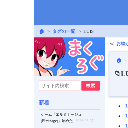
🏠
タグの一覧
LUIS
お絵
🏠
📁L
新着
ゲーム「エルミナージュ
(Elminage)」始めた
2026-06-07