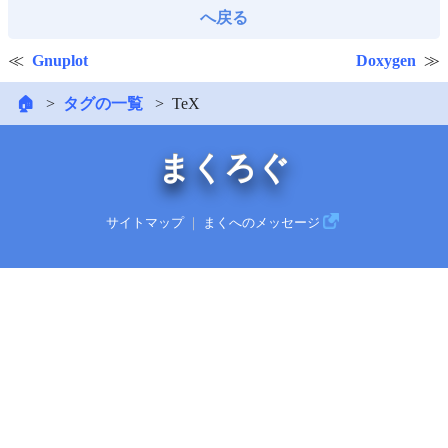
へ戻る
Gnuplot
Doxygen
🏠
タグの一覧
TeX
まくろぐ
サイトマップ
｜
まくへのメッセージ