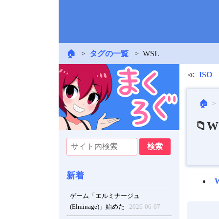
🏠
タグの一覧
WSL
ISO
🏠
📁W
新着
ゲーム「エルミナージュ
(Elminage)」始めた
2026-06-07