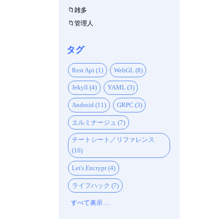
雑多
管理人
タグ
Rest Api (1)
WebGL (8)
Jekyll (4)
YAML (3)
Android (11)
GRPC (3)
エルミナージュ (7)
チートシート／リファレンス
(10)
Let's Encrypt (4)
ライフハック (7)
すべて表示 …